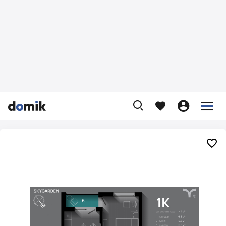









