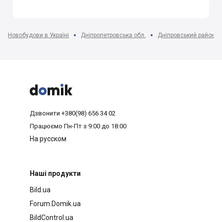
Новобудови в Україні
Дніпропетровська обл.
Дніпровський район



Дзвонити
+380(98) 656 34 02
Працюємо
Пн-Пт з 9:00 до 18:00
На русском
Наші продукти
Bild.ua
Forum.Domik.ua
BildControl.ua