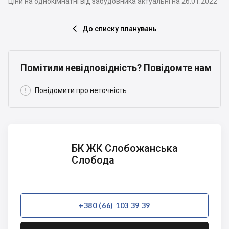
Ціни на однокімнатні від забудовника актуальні на 26.01.2022
До списку планувань

Помітили невідповідність? Повідомте нам

Повідомити про неточність
БК ЖК
БК ЖК Слобожанська
Слобожанська
Слобода
Слобода
+380 (66) 103 39 39