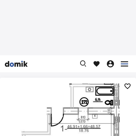









