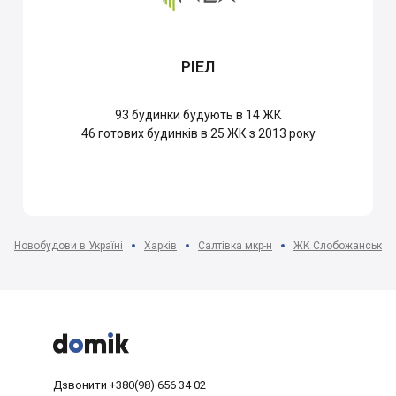
РІЕЛ
93
будинки будують в 14 ЖК
46
готових будинків в 25 ЖК з 2013 року
Новобудови в Україні
Харків
Салтівка мкр-н
ЖК Слобожанський 



Дзвонити
+380(98) 656 34 02