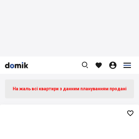









На жаль всі квартири з данним плануванням продані
