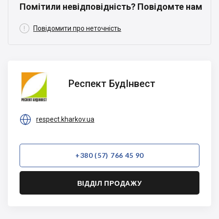
Помітили невідповідність? Повідомте нам

Повідомити про неточність
Респект
Респект БудІнвест
БудІнвест

respect.kharkov.ua
+380 (57) 766 45 90
ВІДДІЛ ПРОДАЖУ