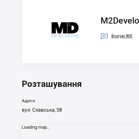
M2Developers
M2Develo

Форум ЖК
Розташування
Адреса
вул. Славська, 58
Loading map...