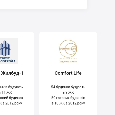
т Жилбуд-1
Comfort Life
нків будують
54
будинки будують
в 11 ЖК
в 9 ЖК
овий будинок
50
готових будинків
К з 2012 року
в 10 ЖК з 2012 року