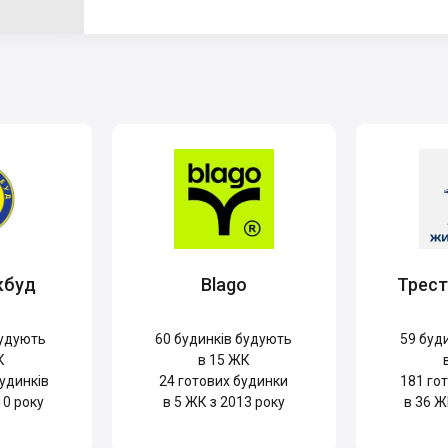
кбуд
Blago
Трес
удують
60
будинків будують
59
буди
К
в 15 ЖК
удинків
24
готових будинки
181
гот
10 року
в 5 ЖК з 2013 року
в 36 Ж