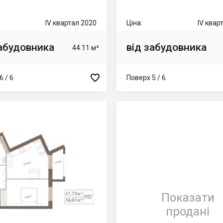
IV квартал 2020
Ціна:
IV квар
забудовника
від забудовника
44.11 м²

6 / 6
Поверх 5 / 6
Показати
продані