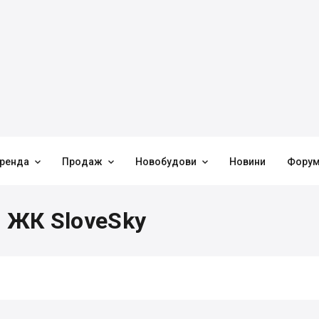



ренда
Продаж
Новобудови
Новини
Фору
в ЖК SloveSky