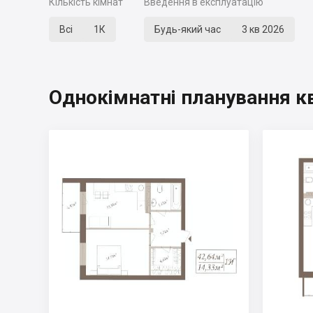
Кількість кімнат
Введення в експлуатацію
Всі
1К
Будь-який час
3 кв 2026
Однокімнатні планування к