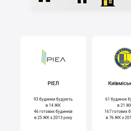
РІЕЛ
Київмісь
93
будинки будують
61
будинок б
в 14 ЖК
в 21 Ж
46
готових будинків
167
готових б
в 25 ЖК з 2013 року
в 76 ЖК з 20