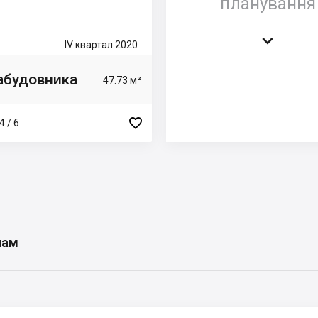
планування

IV квартал 2020
забудовника
47.73 м²

4 / 6
нам