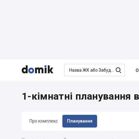




О
1-кімнатні планування 
Про комплекс
Планування