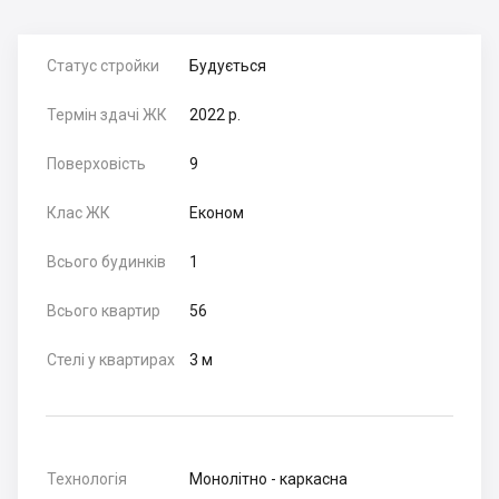
Статус стройки
Будується
Термін здачі ЖК
2022 р.
Поверховість
9
Клас ЖК
Економ
Всього будинків
1
Всього квартир
56
Стелі у квартирах
3 м
Технологія
Монолітно - каркасна