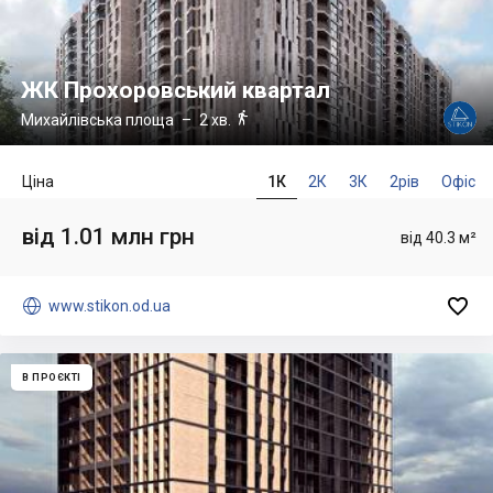
ЖК Прохоровський квартал

Михайлівська площа
– 2 хв.
Ціна
1К
2К
3К
2рів
Офіс
від 1.01 млн грн
від 40.3 м²


www.stikon.od.ua
В ПРОЄКТІ