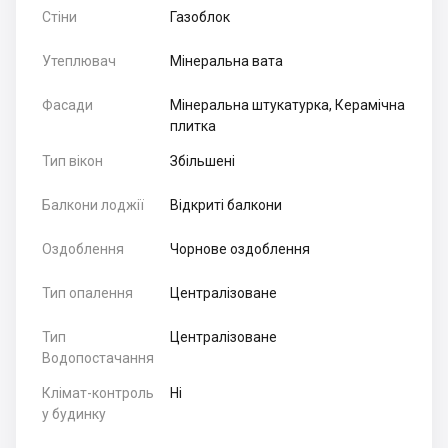
Стіни
Газоблок
Утеплювач
Мінеральна вата
Фасади
Мінеральна штукатурка, Керамічна
плитка
Тип вікон
Збільшені
Балкони лоджії
Відкриті балкони
Оздоблення
Чорнове оздоблення
Тип опалення
Централізоване
Тип
Централізоване
Водопостачання
Клімат-контроль
Ні
у будинку