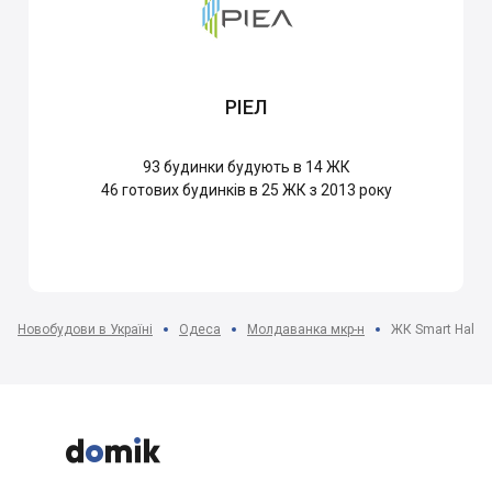
РІЕЛ
93
будинки будують в 14 ЖК
46
готових будинків в 25 ЖК з 2013 року
Новобудови в Україні
Одеса
Молдаванка мкр-н
ЖК Smart Hall


