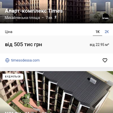
Апарт-комплекс Times

Михайлівська площа
– 7 хв.
Ціна
1К
2К
від 505 тис грн
від 22.95 м²


timesodessa.com
БУДУЄТЬСЯ