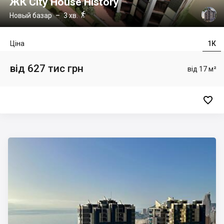
ЖК City House History

Новый базар
– 3 хв.
Ціна
1К
від 627 тис грн
від 17 м²
