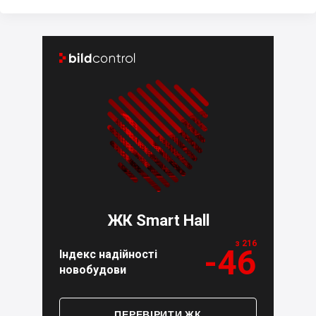


ЖК Smart Hall
з 216
-46
Індекс надійності
новобудови
ПЕРЕВІРИТИ ЖК