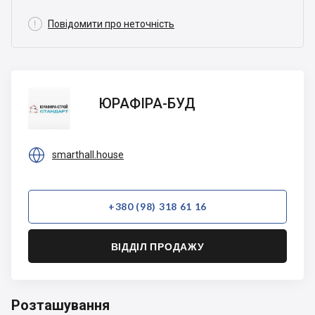

Повідомити про неточність
ЮРАФІРА-
ЮРАФІРА-БУД
БУД

smarthall.house
+380 (98) 318 61 16
ВІДДІЛ ПРОДАЖУ
Розташування