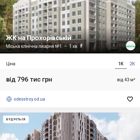
ЖК на Прохорівській

Міська клінічна лікарня №1
– 1 хв.
Ціна
1К
2К
від 796 тис грн
від 43 м²


odesstroy.od.ua
БУДУЄТЬСЯ