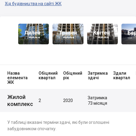
Хід будівництва на сайті ЖК
Липен
Травен
Квітен
Бе
Ь 2021
Ь 2021
Ь 2021
Нь
20
Назва
Обіцяний
Обіцяний
Затримка
Здали
елемента
квартал
рік
здачі
квартал
ЖК
Жилой
Затримка
2
2020
комплекс
73 місяця
У таблиці вказані терміни здачі, які були оголошені
забудовником спочатку.