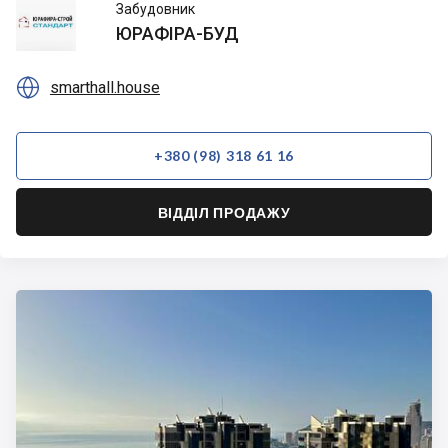
ЮРАФІРА-
Забудовник
БУД
ЮРАФІРА-БУД

smarthall.house
+380 (98) 318 61 16
ВІДДІЛ ПРОДАЖУ