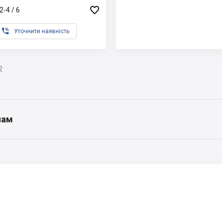

2-4 / 6

Уточнити наявність
2
нам