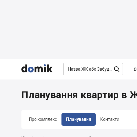




О
Планування квартир в 
Про комплекс
Планування
Контакти