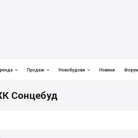



ренда
Продаж
Новобудови
Новини
Фору
ЖК Сонцебуд