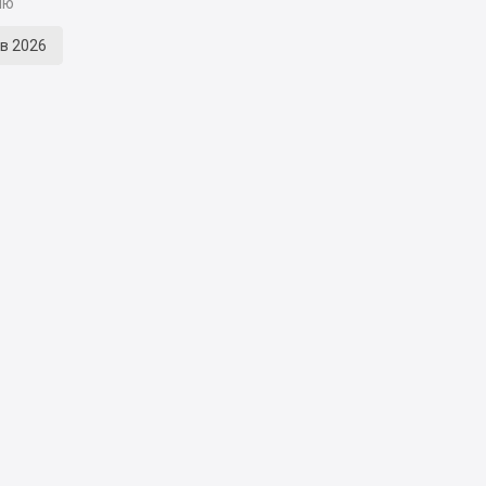
ію
кв 2026