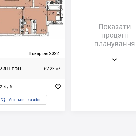
Показати
продані
планування
II квартал 2022

млн грн
62.23 м²

2-4 / 6

Уточнити наявність