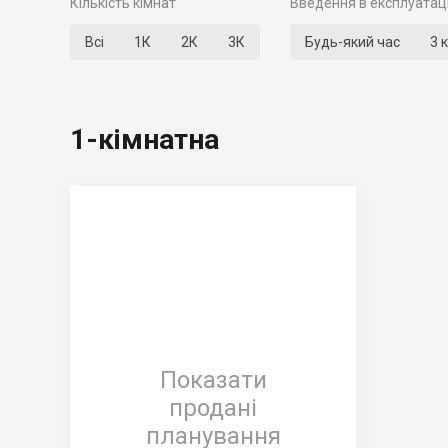
Кількість кімнат
Введення в експлуатац
Всі
1К
2К
3К
Будь-який час
3 
1-кімнатна
Показати
продані
планування