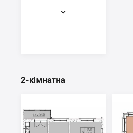

2-кімнатна