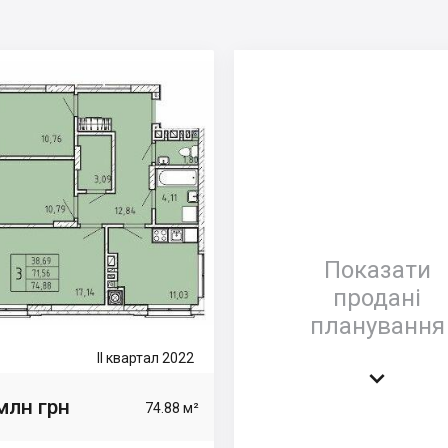
Показати
продані
планування
II квартал 2022

млн грн
74.88 м²