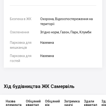
Безпека в ЖК
Охорона, Відеоспостереження на
території
Озеленення
Згідно норм, Газон, Парк, Клумби
Парковка для
Наземна
мешканців
Парковка для
Наземна
гостей
Хід будівництва ЖК Самервіль
Назва
Обіцяний
Обіцяний
Затримка
Здали
Зд
елемента
квартал
рік
здачі
квартал
рі