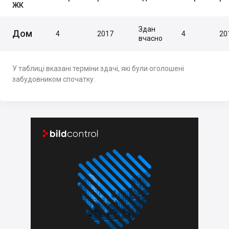
ЖК
Здан
Дом
4
2017
4
20
вчасно
У таблиці вказані терміни здачі, які були оголошені
забудовником спочатку.

