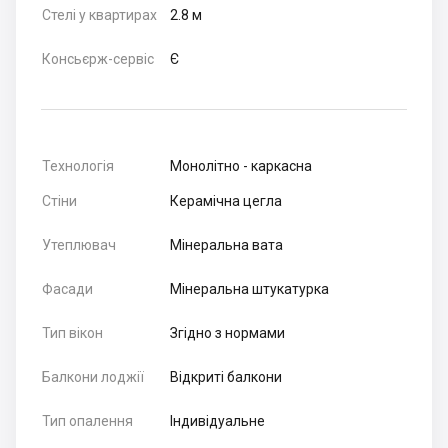
Стелі у квартирах
2.8 м
Консьєрж-сервіс
Є
Технологія
Монолітно - каркасна
Стіни
Керамічна цегла
Утеплювач
Мінеральна вата
Фасади
Мінеральна штукатурка
Тип вікон
Згідно з нормами
Балкони лоджії
Відкриті балкони
Тип опалення
Індивідуальне