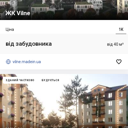
ЖК Vilne
Ціна
1К
від забудовника
від 40 м²


vilne.madein.ua
ЗДАНИЙ ЧАСТКОВО
БУДУЄТЬСЯ