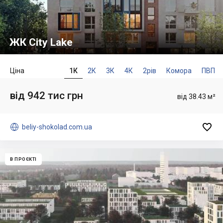
ЖК City Lake
Ціна
1К
2К
3К
4К
2рів
Комора
ПВП
від 942 тис грн
від 38.43 м²


beliy-shokolad.com.ua
В ПРОЄКТІ