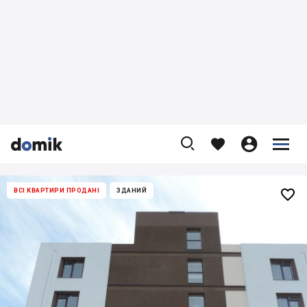










ВСІ КВАРТИРИ ПРОДАНІ
ЗДАНИЙ