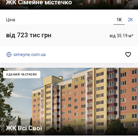
ЖК Сімейне містечко
Ціна
1К
2К
від 723 тис грн
від 35.19 м²


simeyne.com.ua
ЗДАНИЙ ЧАСТКОВО
ЖК Всі Свої