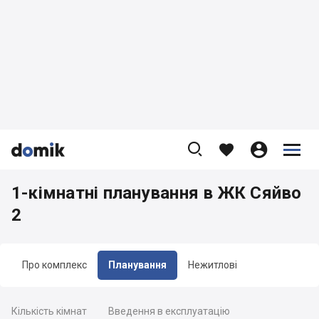









1-кімнатні планування в ЖК Сяйво
2
Про комплекс
Планування
Нежитлові
Кількість кімнат
Введення в експлуатацію