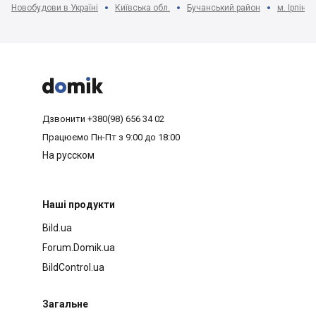
Новобудови в Україні
Київська обл.
Бучанський район
м. Ірпінь



Дзвонити
+380(98) 656 34 02
Працюємо
Пн-Пт з 9:00 до 18:00
На русском
Наші продукти
Bild.ua
Forum.Domik.ua
BildControl.ua
Загальне