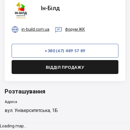
Ін-Білд
Ін-Білд


in-build.com.ua
Форум ЖК
+380 (67) 489 57 89
ВІДДІЛ ПРОДАЖУ
Розташування
Адреса
вул. Університетська, 1Б
Loading map...