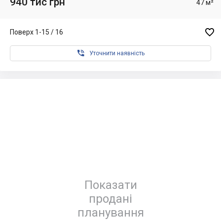
940 тис грн
47 м²

Поверх 1-15 / 16

Уточнити наявність
Показати
продані
планування