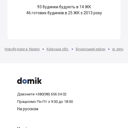
93
будинки будують в 14 ЖК
46
готових будинків в 25 ЖК з 2013 року
Новобудови в Україні
Київська обл.
Бучанський район
м. Ірпінь



Дзвонити
+380(98) 656 34 02
Працюємо
Пн-Пт з 9:00 до 18:00
На русском