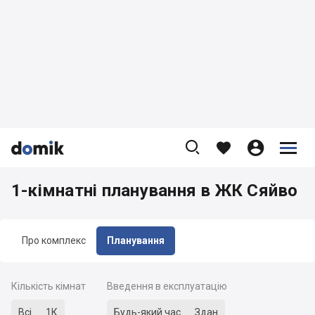









1-кімнатні планування в ЖК Сяйво
Про комплекс
Планування
Кількість кімнат
Введення в експлуатацію
Всі
1К
Будь-який час
Здан