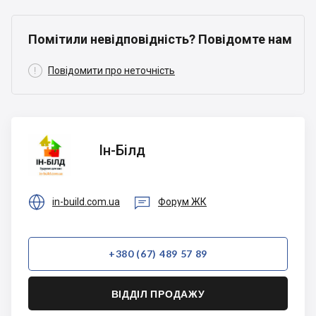
Помітили невідповідність? Повідомте нам

Повідомити про неточність
Ін-Білд
Ін-Білд


in-build.com.ua
Форум ЖК
+380 (67) 489 57 89
ВІДДІЛ ПРОДАЖУ