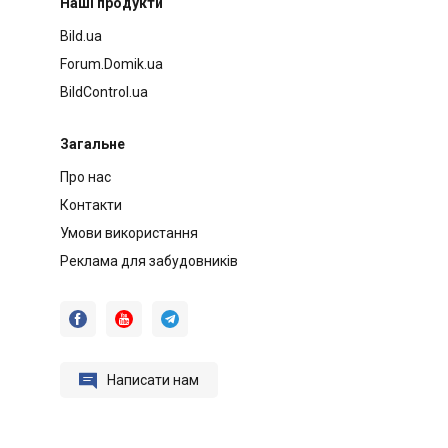
Наші продукти
Bild.ua
Forum.Domik.ua
BildControl.ua
Загальне
Про нас
Контакти
Умови використання
Реклама для забудовників




Написати нам