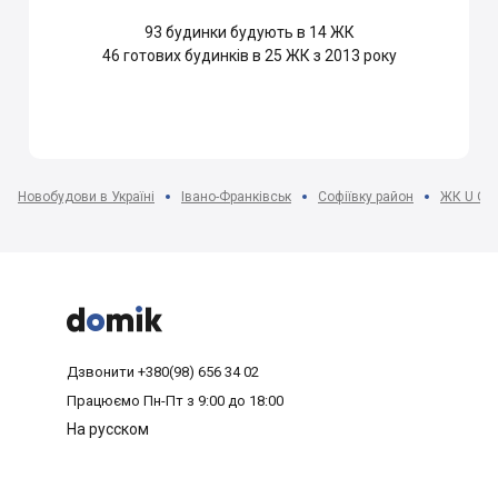
93
будинки будують в 14 ЖК
46
готових будинків в 25 ЖК з 2013 року
Новобудови в Україні
Івано-Франківськ
Софіївку район
ЖК U On



Дзвонити
+380(98) 656 34 02
Працюємо
Пн-Пт з 9:00 до 18:00
На русском