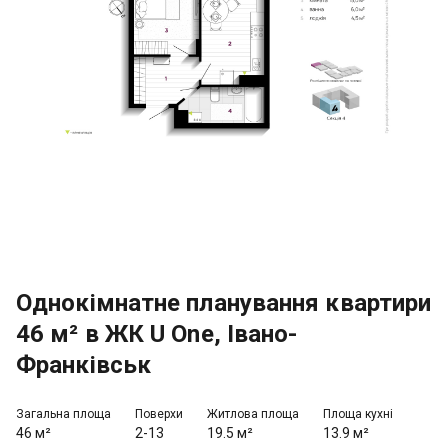
Однокімнатне планування квартири
46 м² в ЖК U One, Івано-
Франківськ
Загальна площа
Поверхи
Житлова площа
Площа кухні
46 м²
2-13
19.5 м²
13.9 м²