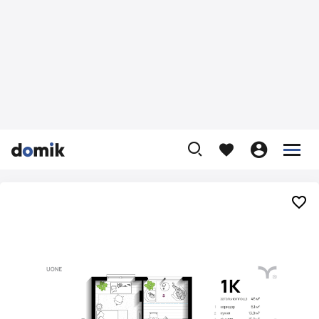









