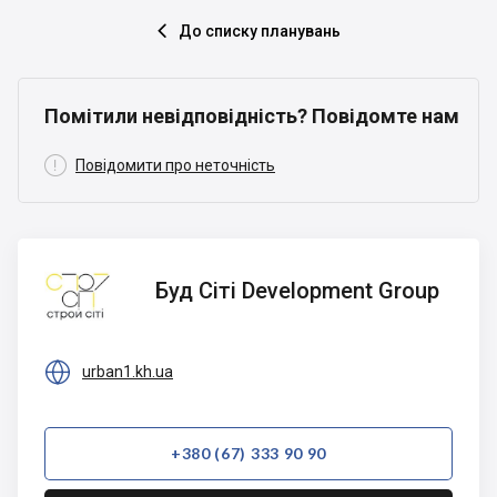
До списку планувань

Помітили невідповідність? Повідомте нам

Повідомити про неточність
Буд Сіті
Буд Сіті Development Group
Development
Group

urban1.kh.ua
+380 (67) 333 90 90