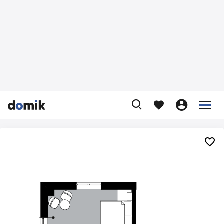









