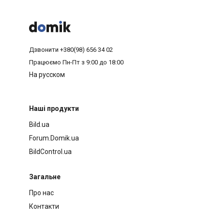



Дзвонити
+380(98) 656 34 02
Працюємо
Пн-Пт з 9:00 до 18:00
На русском
Наші продукти
Bild.ua
Forum.Domik.ua
BildControl.ua
Загальне
Про нас
Контакти