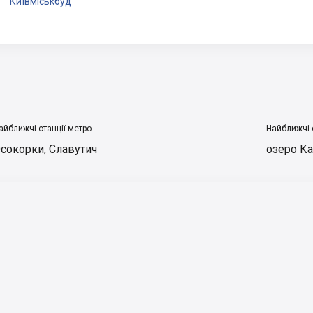
Київміськбуд
айближчі станції метро
Найближчі 
сокорки
,
Славутич
озеро К