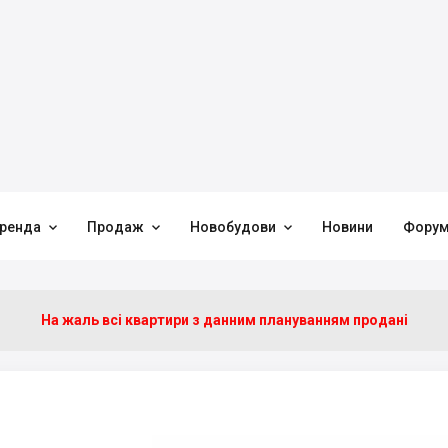



ренда
Продаж
Новобудови
Новини
Фору
На жаль всі квартири з данним плануванням продані