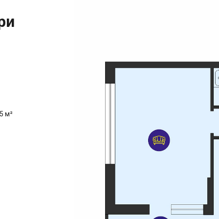
ри
5 м²