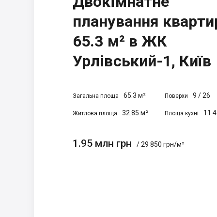
Двокімнатне
планування кварти
65.3 м² в ЖК
Урлівський-1, Київ
65.3 м²
9
/
26
Загальна площа
Поверхи
32.85 м²
11.4
Житлова площа
Площа кухні
1.95 млн грн
/ 29 850 грн/м²