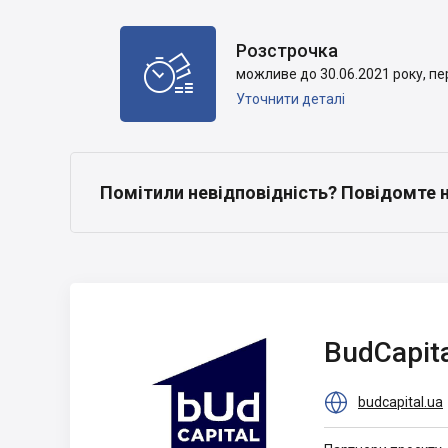
Розстрочка

можливе до 30.06.2021 року, пер
Уточнити деталі
Помітили невідповідність? Повідомте 
BudCapital
BudCapit

budcapital.ua