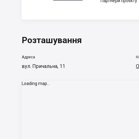
Партнери проєкту
Розташування
Адреса
Н
вул. Причальна, 11
О
Loading map...