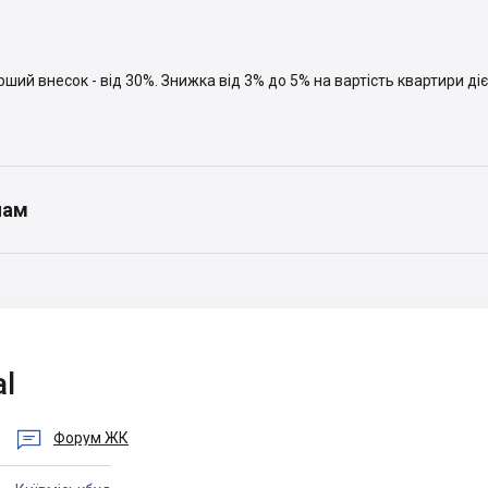
ший внесок - від 30%. Знижка від 3% до 5% на вартість квартири діє
нам
al

Форум ЖК