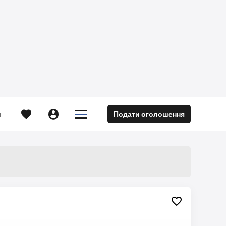





Подати оголошення
м
