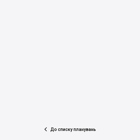
До списку планувань
