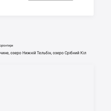
орієнтири
ачине
,
озеро Нижній Тельбін
,
озеро Срібний Кіл