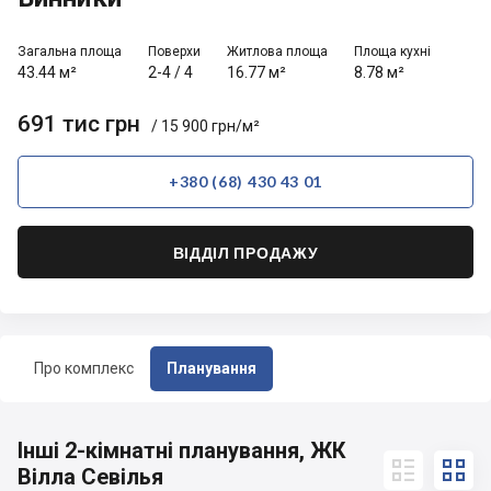
Загальна площа
Поверхи
Житлова площа
Площа кухні
43.44 м²
2-4
/
4
16.77 м²
8.78 м²
691 тис грн
/ 15 900 грн/м²
+380 (68) 430 43 01
ВІДДІЛ ПРОДАЖУ
Про комплекс
Планування
Інші 2-кімнатні планування, ЖК


Вілла Севілья