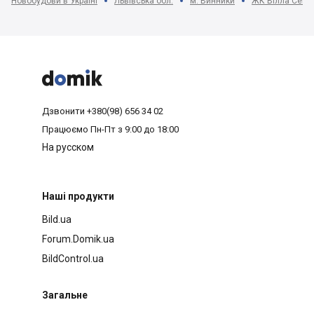
Новобудови в Україні
Львівська обл.
м. Винники
ЖК Вілла Севі



Дзвонити
+380(98) 656 34 02
Працюємо
Пн-Пт з 9:00 до 18:00
На русском
Наші продукти
Bild.ua
Forum.Domik.ua
BildControl.ua
Загальне