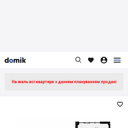









На жаль всі квартири з данним плануванням продані
