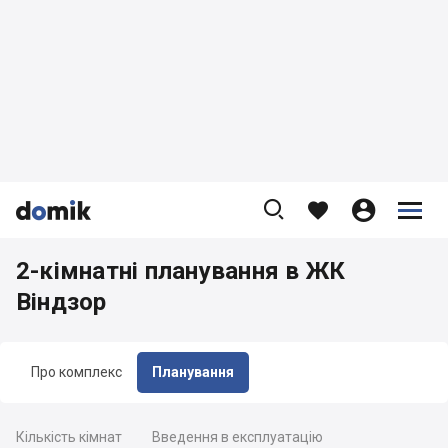









2-кімнатні планування в ЖК
Віндзор
Про комплекс
Планування
Кількість кімнат
Введення в експлуатацію