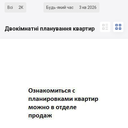
Всі
2К
Будь-який час
3 кв 2026


Двокімнатні планування квартир