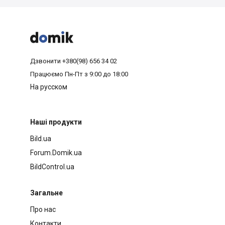



Дзвонити
+380(98) 656 34 02
Працюємо
Пн-Пт з 9:00 до 18:00
На русском
Наші продукти
Bild.ua
Forum.Domik.ua
BildControl.ua
Загальне
Про нас
Контакти