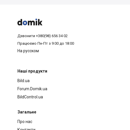



Дзвонити
+380(98) 656 34 02
Працюємо
Пн-Пт з 9:00 до 18:00
На русском
Наші продукти
Bild.ua
Forum.Domik.ua
BildControl.ua
Загальне
Про нас
Контакти