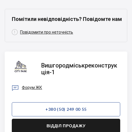
Помітили невідповідність? Повідомте нам

Повідомити про неточність
Вишгородміськреконструкція-1
Вишгородміськреконструк
ція-1

Форум ЖК
+380 (50) 249 00 55
ВІДДІЛ ПРОДАЖУ