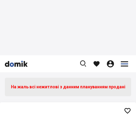









На жаль всі нежитлові з данним плануванням продані
