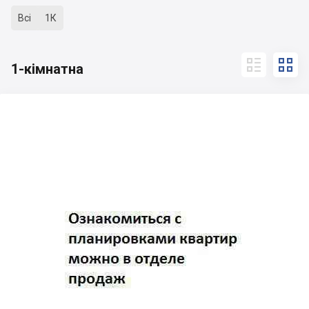
Всі
1К


1-кімнатна