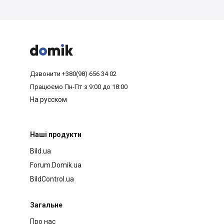



Дзвонити
+380(98) 656 34 02
Працюємо
Пн-Пт з 9:00 до 18:00
На русском
Наші продукти
Bild.ua
Forum.Domik.ua
BildControl.ua
Загальне
Про нас