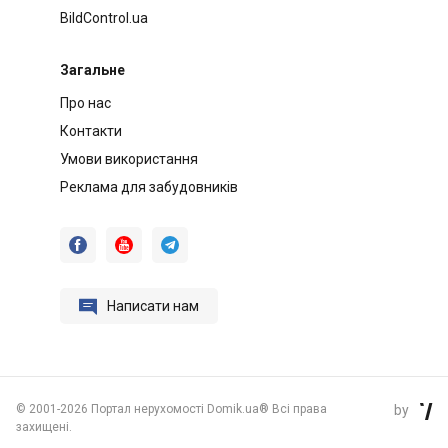
BildControl.ua
Загальне
Про нас
Контакти
Умови використання
Реклама для забудовників




Написати нам
©
2001-2026 Портал нерухомості Domik.ua® Всі права
by

захищені.