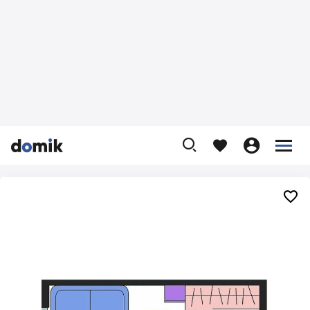









