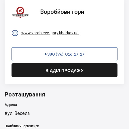
Воробйови
Воробйови гори
гори

www.vorobievy-gory.kharkov.ua
+380 (96) 016 17 17
ВІДДІЛ ПРОДАЖУ
Розташування
Адреса
вул. Весела
Найближчі орієнтири