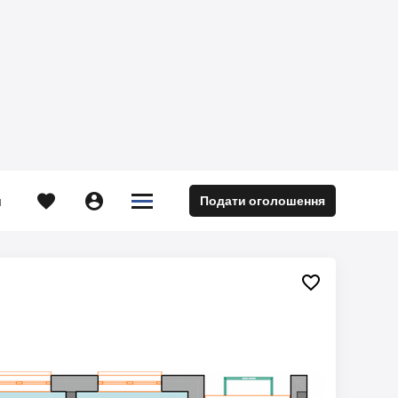





Подати оголошення
м
