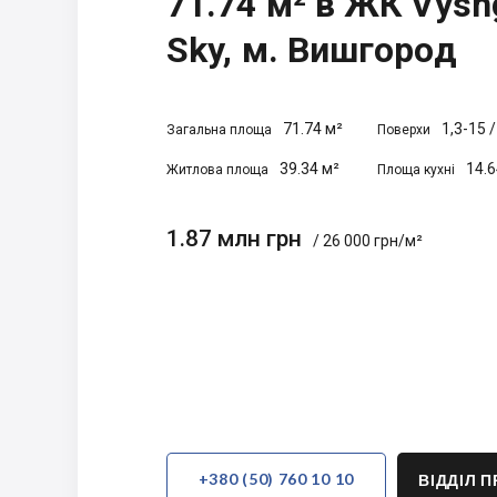
71.74 м² в ЖК Vysh
Sky, м. Вишгород
71.74 м²
1,3-15
Загальна площа
Поверхи
39.34 м²
14.6
Житлова площа
Площа кухні
1.87 млн грн
/ 26 000 грн/м²
+380 (50) 760 10 10
ВІДДІЛ 