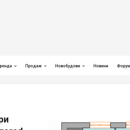



ренда
Продаж
Новобудови
Новини
Фору
ри