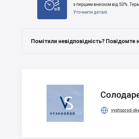

з першим внеском від 50%. Терм
Уточнити деталі
Помітили невідповідність? Повідомте 
Солодаренко
Роман
Солодар
Васильович

vyshgorod-sk