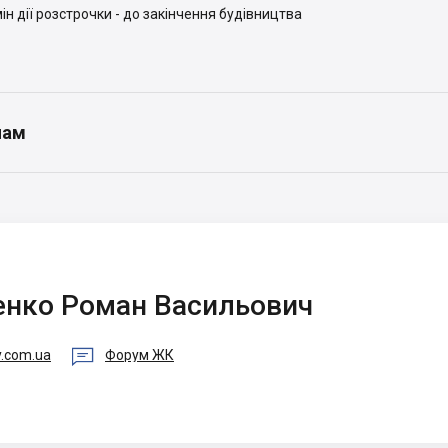
ін дії розстрочки - до закінчення будівництва
нам
енко Роман Васильович

y.com.ua
Форум ЖК