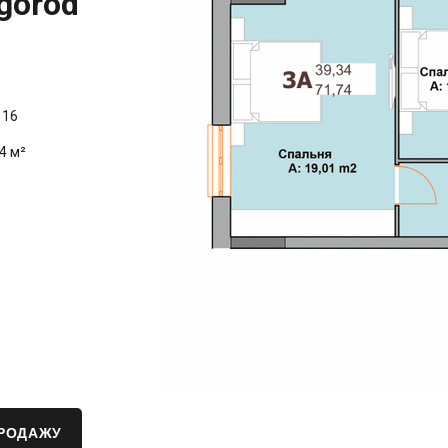
gorod
/
16
4 м²
ПРОДАЖУ