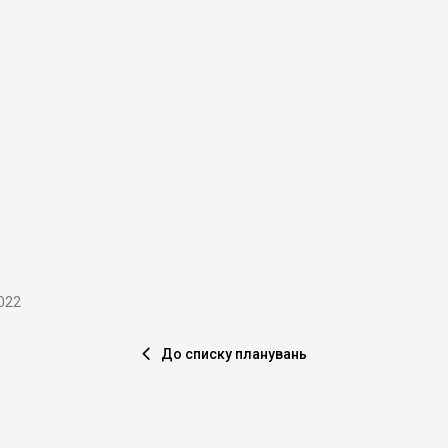
2022
До списку планувань
