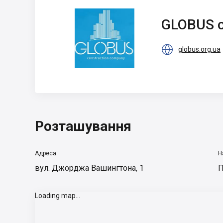
GLOBUS
construction
GLOBUS c
company

globus.org.ua
Розташування
Адреса
Н
вул. Джорджа Вашингтона, 1
П
Loading map...