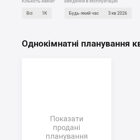
Кількість кімнат
Введення в експлуатацію
Всі
1К
Будь-який час
3 кв 2026
Однокімнатні планування к
Показати
продані
планування