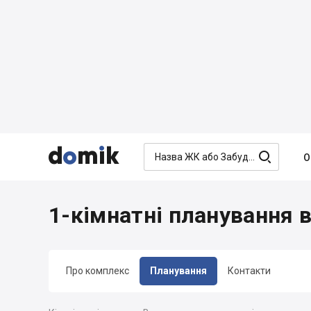




О
1-кімнатні планування 
Про комплекс
Планування
Контакти