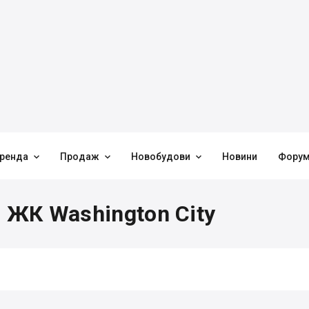



ренда
Продаж
Новобудови
Новини
Фору
в ЖК Washington City