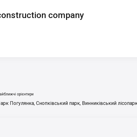
onstruction company
айближчі орієнтири
арк Погулянка
,
Снопківський парк
,
Винниківський лісопар