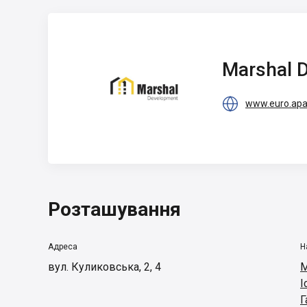
Marshal
Development
Marshal 

www.euro.apa
Розташування
Адреса
Н
вул. Куликовська, 2, 4
М
І
Г