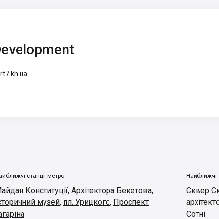
Development
rt7.kh.ua
айближчі станції метро
Найближчі 
айдан Конституції
,
Архітектора Бекетова
,
Сквер С
сторичний музей
,
пл. Урицкого
,
Проспект
архітект
агаріна
Сотні