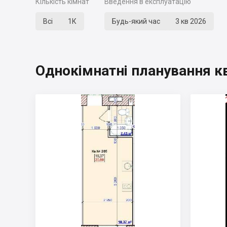
Кількість кімнат
Введення в експлуатацію
Всі
1К
Будь-який час
3 кв 2026
Однокімнатні планування к