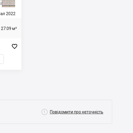
ртал 2022
27.09 м²


Повідомити про неточність