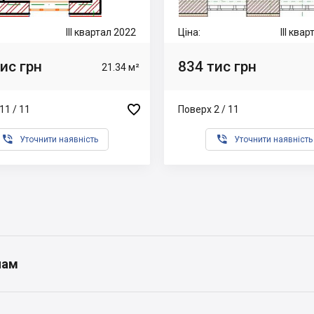
III квартал 2022
Ціна:
III ква
ис грн
834 тис грн
21.34 м²

11 / 11
Поверх 2 / 11


Уточнити наявність
Уточнити наявність
нам