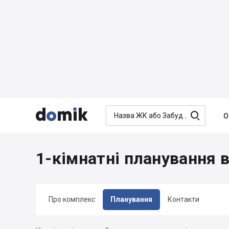




О
1-кімнатні планування 
Про комплекс
Планування
Контакти