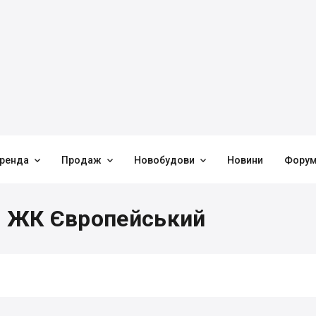



ренда
Продаж
Новобудови
Новини
Фору
в ЖК Європейський