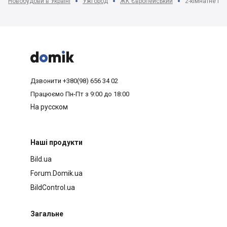
Новобудови в Україні
Ужгород
ЖК Європейський
2-кімнатне пл



Дзвонити
+380(98) 656 34 02
Працюємо
Пн-Пт з 9:00 до 18:00
На русском
Наші продукти
Bild.ua
Forum.Domik.ua
BildControl.ua
Загальне