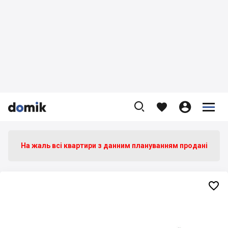









На жаль всі квартири з данним плануванням продані
