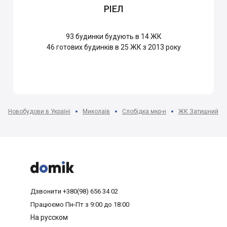
РІЕЛ
93
будинки будують в 14 ЖК
46
готових будинків в 25 ЖК з 2013 року
Новобудови в Україні
Миколаїв
Слобідка мкр-н
ЖК Затишний



Дзвонити
+380(98) 656 34 02
Працюємо
Пн-Пт з 9:00 до 18:00
На русском