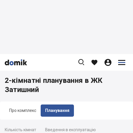









2-кімнатні планування в ЖК
Затишний
Про комплекс
Планування
Кількість кімнат
Введення в експлуатацію