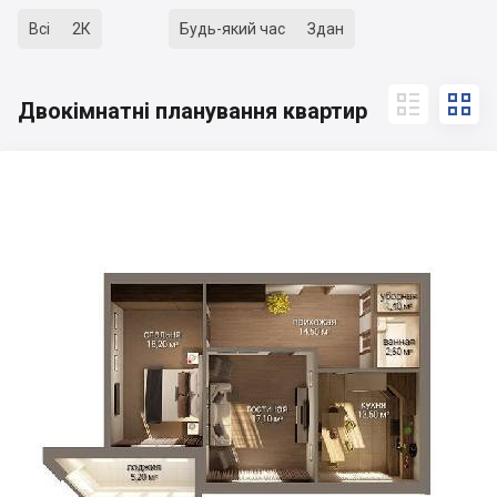
Всі
2К
Будь-який час
Здан


Двокімнатні планування квартир