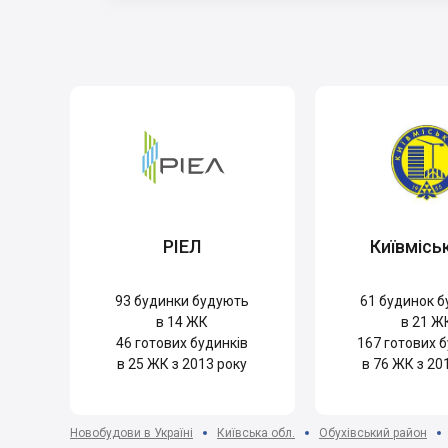
РІЕЛ
Київмісь
93
будинки будують
61
будинок б
в 14 ЖК
в 21 Ж
46
готових будинків
167
готових б
в 25 ЖК з 2013 року
в 76 ЖК з 20
Новобудови в Україні
Київська обл.
Обухівський район