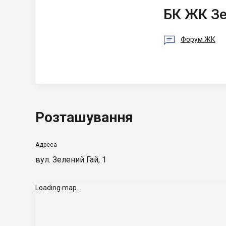
БК ЖК Зелений
гай
БК ЖК Зе

Форум ЖК
Розташування
Адреса
вул. Зелений Гай, 1
Loading map...