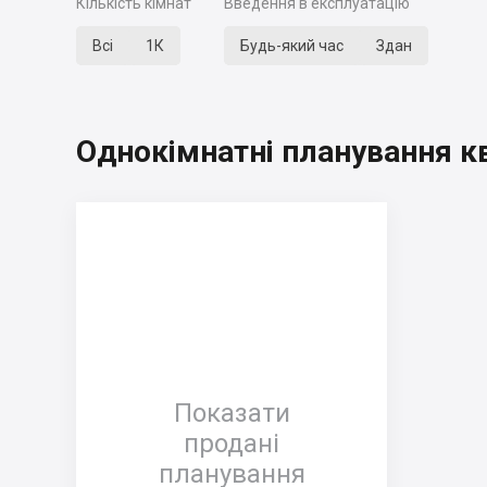
Кількість кімнат
Введення в експлуатацію
Всі
1К
Будь-який час
Здан
Однокімнатні планування к
Показати
продані
планування