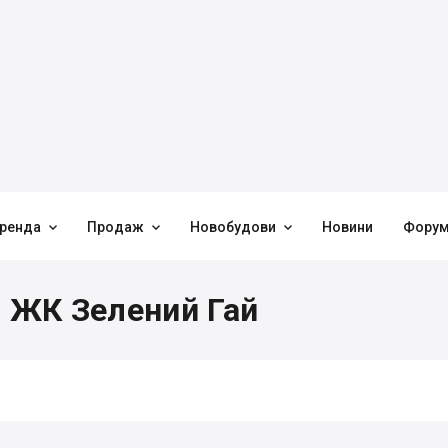



ренда
Продаж
Новобудови
Новини
Фору
в ЖК Зелений Гай