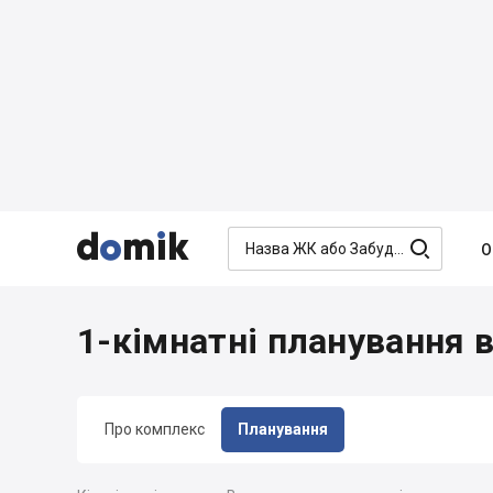




О
1-кімнатні планування 
Про комплекс
Планування