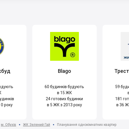
кбуд
Blago
Трес
удують
60
будинків будують
59
буди
К
в 15 ЖК
удинків
24
готових будинки
181
гот
10 року
в 5 ЖК з 2013 року
в 36 Ж
м. Обухів
ЖК Зелений Гай
Планування однокімнатних квартир