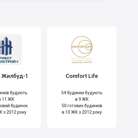
т Жилбуд-1
Comfort Life
нків будують
54
будинки будують
в 11 ЖК
в 9 ЖК
овий будинок
50
готових будинків
К з 2012 року
в 10 ЖК з 2012 року