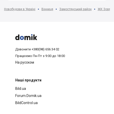
Новобудови в Україні
Вінниця
Замостянський район
ЖК Зоря



Дзвонити
+380(98) 656 34 02
Працюємо
Пн-Пт з 9:00 до 18:00
На русском
Наші продукти
Bild.ua
Forum.Domik.ua
BildControl.ua