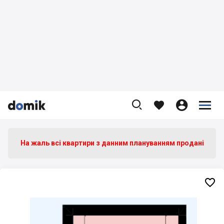









На жаль всі квартири з данним плануванням продані
