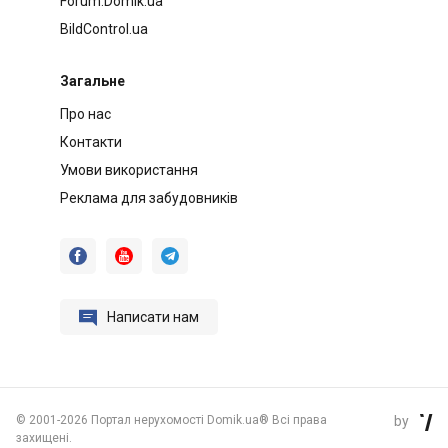
Forum.Domik.ua
BildControl.ua
Загальне
Про нас
Контакти
Умови використання
Реклама для забудовників




Написати нам
©
2001-2026 Портал нерухомості Domik.ua® Всі права
by

захищені.