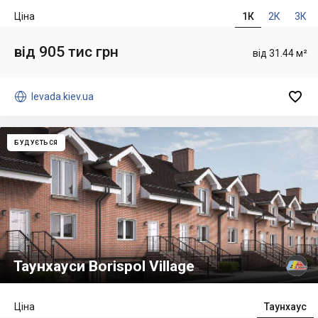
Ціна
1К
2К
3К
від 905 тис грн
від 31.44 м²


levada.kiev.ua
БУДУЄТЬСЯ
Таунхауси Borispol Village
Ціна
Таунхаус