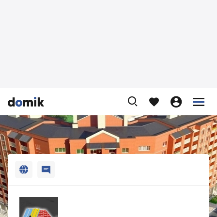












