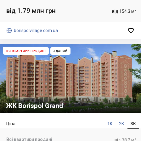
від 1.79 млн грн
від 154.3 м²


borispolvillage.com.ua
ВСІ КВАРТИРИ ПРОДАНІ
ЗДАНИЙ
ЖК Borispol Grand
Ціна
1К
2К
3К
Всі квартири продані
від 78.2 м²