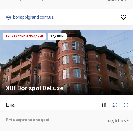


borispolgrand.com.ua
ВСІ КВАРТИРИ ПРОДАНІ
ЗДАНИЙ
ЖК Borispol DeLuxe
Ціна
1К
2К
3К
Всі квартири продані
від 51.5 м²