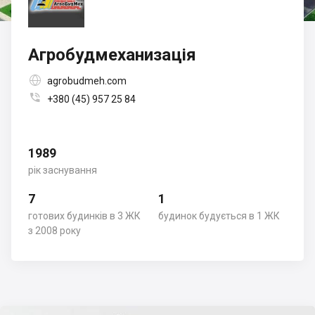
Агробудмеханизація

agrobudmeh.com

+380 (45) 957 25 84
1989
рік заснування
7
1
готових будинків в 3 ЖК
будинок будується в 1 ЖК
з 2008 року