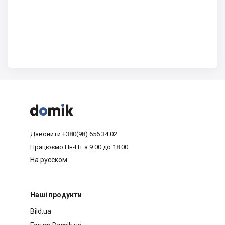



Дзвонити
+380(98) 656 34 02
Працюємо
Пн-Пт з 9:00 до 18:00
На русском
Наші продукти
Bild.ua