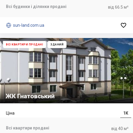
Всі будинки і ділянки продані
від 66.5 м²


sun-land.com.ua
ВСІ КВАРТИРИ ПРОДАНІ
ЗДАНИЙ
ЖК Гнатовський
Ціна
1К
Всі квартири продані
від 40 м²