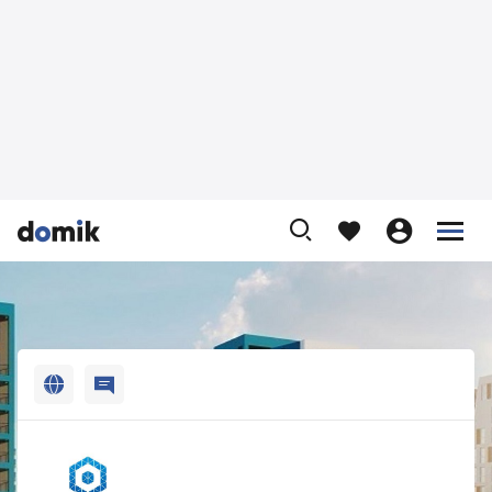












