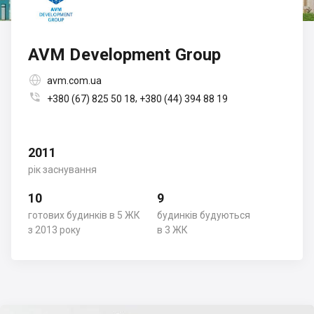
AVM Development Group

avm.com.ua

,
+380 (67) 825 50 18
+380 (44) 394 88 19
2011
рік заснування
10
9
готових будинків в 5 ЖК
будинків будуються
з 2013 року
в 3 ЖК