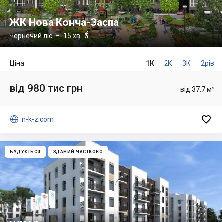
ЖК Нова Конча-Заспа

Чернечий ліс
– 15 хв.
Ціна
1К
2К
3К
2рів
від 980 тис грн
від 37.7 м²


n-k-z.com
БУДУЄТЬСЯ
ЗДАНИЙ ЧАСТКОВО