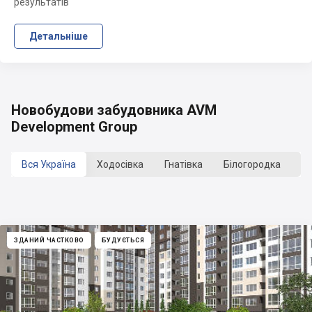
результатів
Детальніше
Новобудови забудовника AVM
Development Group
Вся Україна
Ходосівка
Гнатівка
Білогородка
Со
ЗДАНИЙ ЧАСТКОВО
БУДУЄТЬСЯ