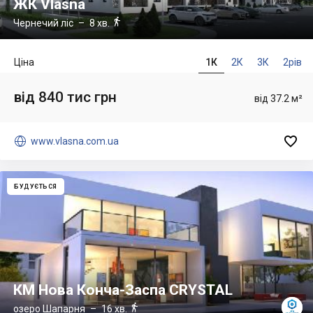
ЖК Vlasna

Чернечий ліс
– 8 хв.
Ціна
1К
2К
3К
2рів
від 840 тис грн
від 37.2 м²


www.vlasna.com.ua
БУДУЄТЬСЯ
КМ Нова Конча-Заспа CRYSTAL

озеро Шапарня
– 16 хв.