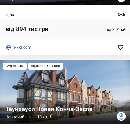
Ціна
ІЖБ
від 894 тис грн
від 3.91 м²


n-k-z.com
БУДУЄТЬСЯ
ЗДАНИЙ ЧАСТКОВО
Таунхауси Новая Конча-Заспа

Чернечий ліс
– 13 хв.