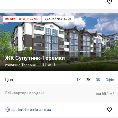

ВСІ КВАРТИРИ ПРОДАНІ
ЗДАНИЙ ЧАСТКОВО
ЖК Супутник-Теремки

урочище Теремки
– 11 хв.
Ціна
1К
2К
3К
Офіс
Всі квартири продані
від 68.1 м²


sputnik-teremki.com.ua