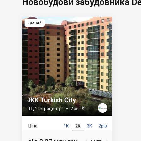
Новобудови забудовника De
ЗДАНИЙ
ЖК Turkish City

ТЦ "Петроцентр"
– 2 хв.
Ціна
1К
2К
3К
2рів