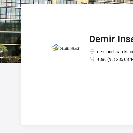
Demir Ins

demirinshaatukr.c

+380 (95) 235 68 4