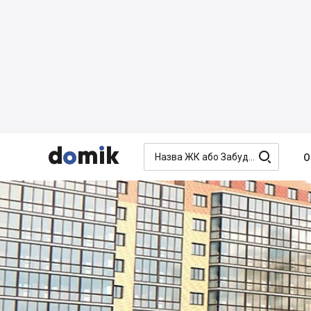




О