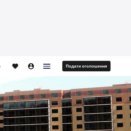





Подати оголошення
м