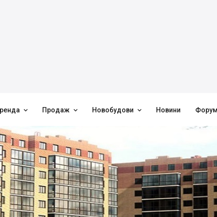



ренда
Продаж
Новобудови
Новини
Фору