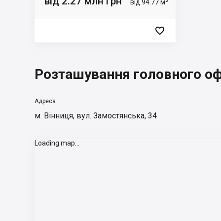
від 2.27 млн грн
від 94.77 м²

Розташування головного оф
Адреса
м. Вінниця, вул. Замостянська, 34
Loading map...