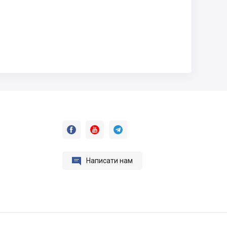




Написати нам