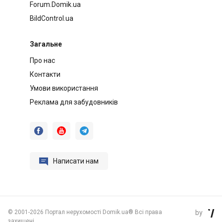
Forum.Domik.ua
BildControl.ua
Загальне
Про нас
Контакти
Умови використання
Реклама для забудовників




Написати нам
©
2001-2026 Портал нерухомості Domik.ua® Всі права
by

захищені.