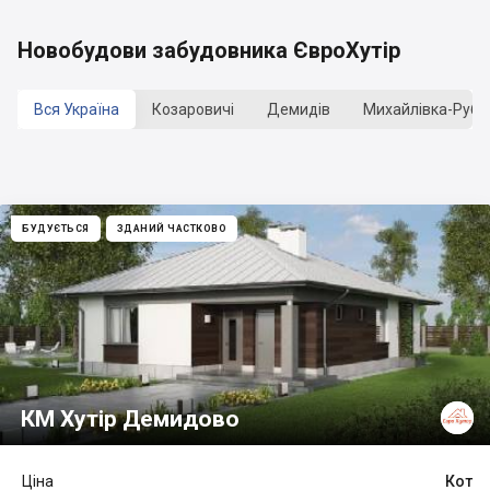
Новобудови забудовника ЄвроХутір
Вся Україна
Козаровичі
Демидів
Михайлівка-Рубе
БУДУЄТЬСЯ
ЗДАНИЙ ЧАСТКОВО
КМ Хутір Демидово
Ціна
Кот