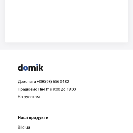



Дзвонити
+380(98) 656 34 02
Працюємо
Пн-Пт з 9:00 до 18:00
На русском
Наші продукти
Bild.ua