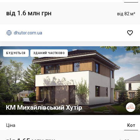
від 1.6 млн грн
від 82 м²


dhutor.com.ua
БУДУЄТЬСЯ
ЗДАНИЙ ЧАСТКОВО
КМ Михайлівський Хутір
Ціна
Кот