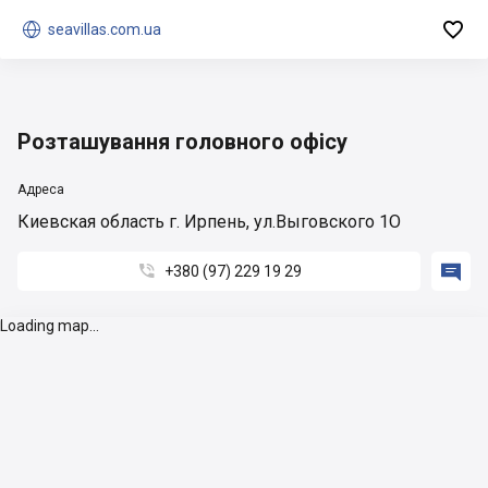


seavillas.com.ua
Розташування головного офісу
Адреса
Киевская область г. Ирпень, ул.Выговского 1О


+380 (97) 229 19 29
Loading map...