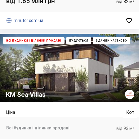
від 1.65 млн грн
від 82 м²


mhutor.com.ua
ВСІ БУДИНКИ І ДІЛЯНКИ ПРОДАНІ
БУДУЄТЬСЯ
ЗДАНИЙ ЧАСТКОВО
КМ Sea Villas
Ціна
Кот
Всі будинки і ділянки продані
від 93 м²