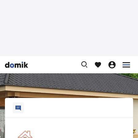









