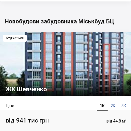
Новобудови забудовника Міськбуд БЦ
БУДУЄТЬСЯ
ЖК Шевченко
Ціна
1К
2К
3К
від 941 тис грн
від 44.8 м²