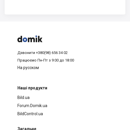



Дзвонити
+380(98) 656 34 02
Працюємо
Пн-Пт з 9:00 до 18:00
На русском
Наші продукти
Bild.ua
Forum.Domik.ua
BildControl.ua
Загальне