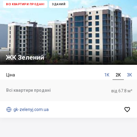
ВСІ КВАРТИРИ ПРОДАНІ
ЗДАНИЙ
ЖК Зелений
Ціна
1К
2К
3К
Всі квартири продані
від 67.8 м²


gk-zelenyj.com.ua