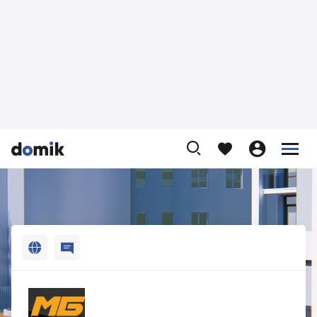












