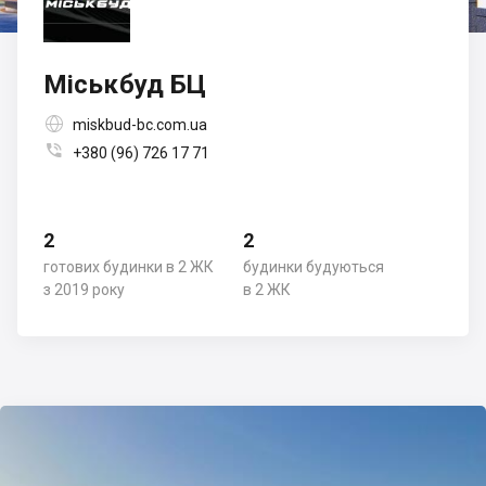
Міськбуд БЦ

miskbud-bc.com.ua

+380 (96) 726 17 71
2
2
готових будинки в 2 ЖК
будинки будуються
з 2019 року
в 2 ЖК