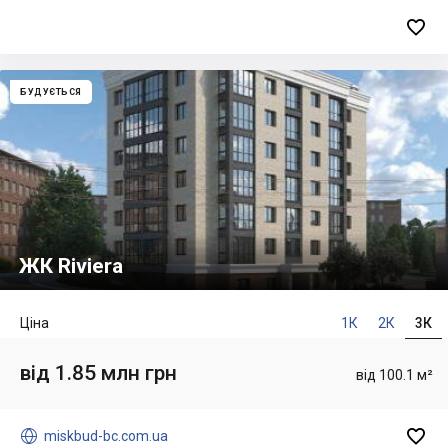

БУДУЄТЬСЯ
ЖК Riviera
Ціна
1К
2К
3К
від 1.85 млн грн
від 100.1 м²


miskbud-bc.com.ua