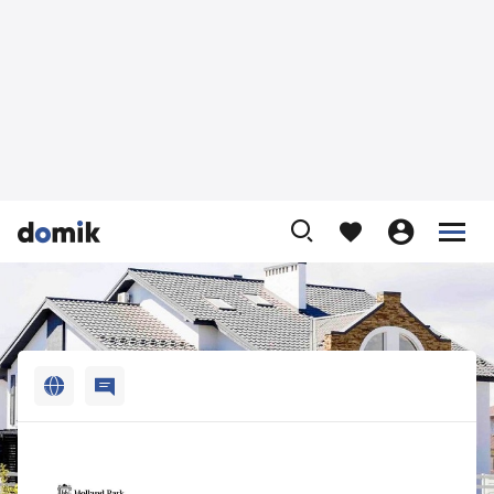












