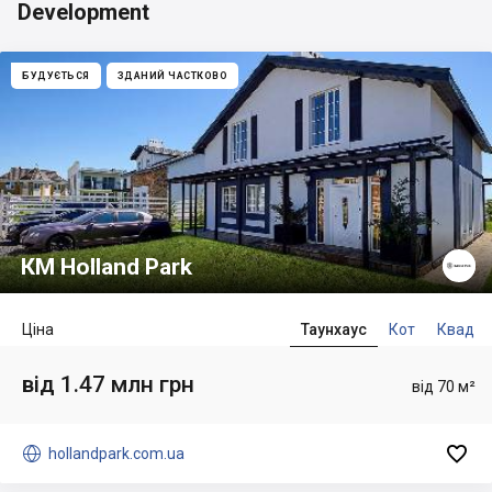
Development
БУДУЄТЬСЯ
ЗДАНИЙ ЧАСТКОВО
КМ Holland Park
Ціна
Таунхаус
Кот
Квад
від 1.47 млн грн
від 70 м²


hollandpark.com.ua