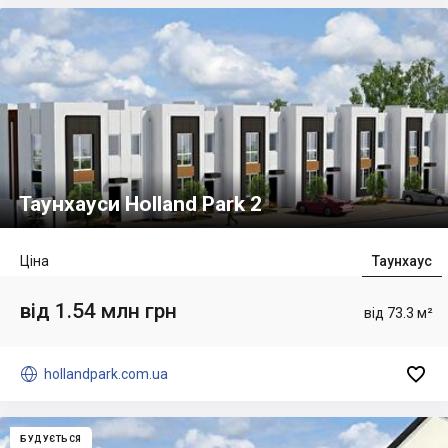
Таунхауси Holland Park 2
Ціна
Таунхаус
від 1.54 млн грн
від 73.3 м²


hollandpark.com.ua
БУДУЄТЬСЯ