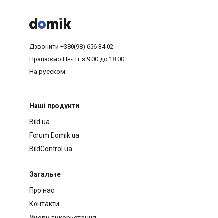



Дзвонити
+380(98) 656 34 02
Працюємо
Пн-Пт з 9:00 до 18:00
На русском
Наші продукти
Bild.ua
Forum.Domik.ua
BildControl.ua
Загальне
Про нас
Контакти
Умови використання