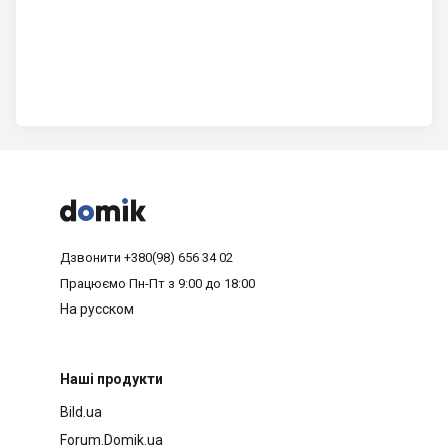



Дзвонити
+380(98) 656 34 02
Працюємо
Пн-Пт з 9:00 до 18:00
На русском
Наші продукти
Bild.ua
Forum.Domik.ua