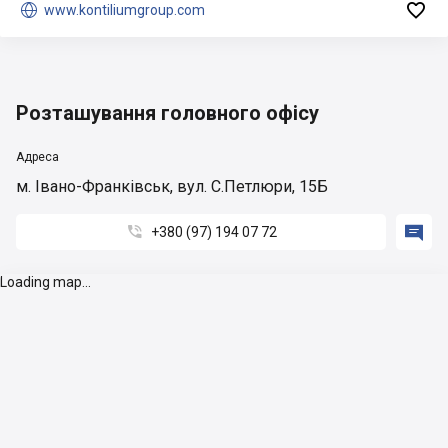


www.kontiliumgroup.com
Розташування головного офісу
Адреса
м. Івано-Франківськ, вул. С.Петлюри, 15Б


+380 (97) 194 07 72
Loading map...