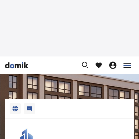












