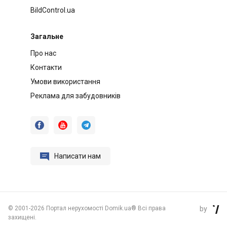
BildControl.ua
Загальне
Про нас
Контакти
Умови використання
Реклама для забудовників




Написати нам
©
2001-2026 Портал нерухомості Domik.ua® Всі права
by

захищені.