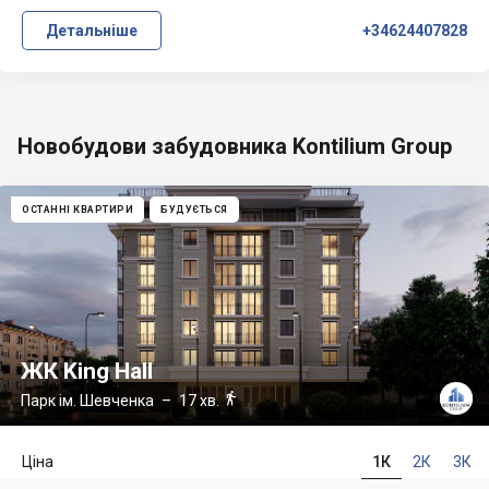
Детальніше
+34624407828
Новобудови забудовника Kontilium Group
ОСТАННІ КВАРТИРИ
БУДУЄТЬСЯ
ЖК King Hall

Парк ім. Шевченка
– 17 хв.
Ціна
1К
2К
3К