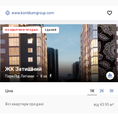


www.kontiliumgroup.com
ВСІ КВАРТИРИ ПРОДАНІ
ЗДАНИЙ
ЖК Затишний

Парк Під Липами
– 8 хв.
Ціна
1К
2К
3К
Всі квартири продані
від 43.95 м²