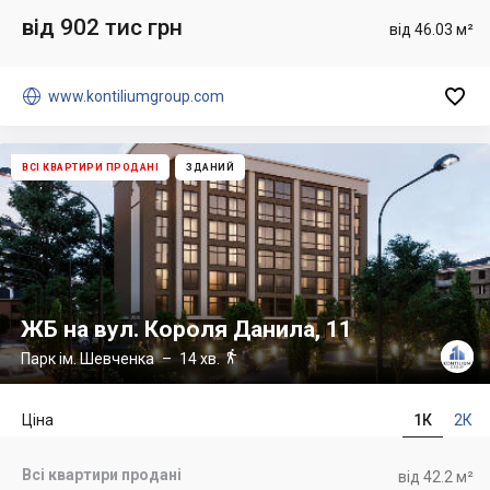
від 902 тис грн
від 46.03 м²


www.kontiliumgroup.com
ВСІ КВАРТИРИ ПРОДАНІ
ЗДАНИЙ
ЖБ на вул. Короля Данила, 11

Парк ім. Шевченка
– 14 хв.
Ціна
1К
2К
Всі квартири продані
від 42.2 м²