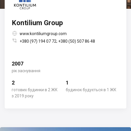
Kontilium Group

www.kontiliumgroup.com

,
+380 (97) 194 07 72
+380 (50) 507 86 48
2007
рік заснування
2
1
готових будинки в 2 ЖК
будинок будується в 1 ЖК
з 2019 року