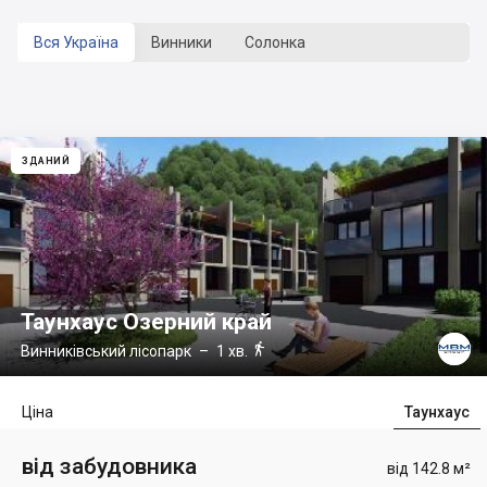
Вся Україна
Винники
Солонка
ЗДАНИЙ
Таунхаус Озерний край

Винниківський лісопарк
– 1 хв.
Ціна
Таунхаус
від забудовника
від 142.8 м²