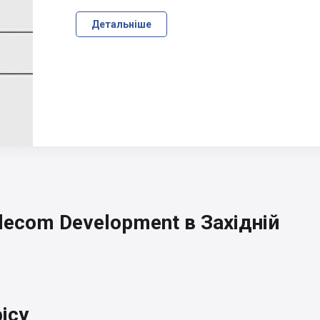
Детальніше
ecom Development в Західній
ісу