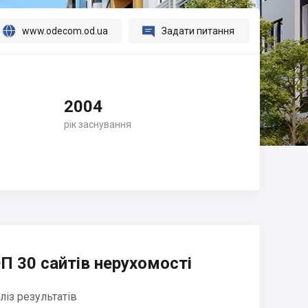




www.odecom.od.ua
Задати питання
2004
рік заснування
П 30 сайтів нерухомості
ліз результатів