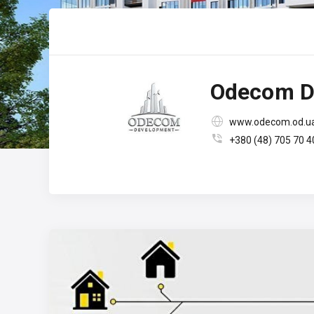
Odecom D

www.odecom.od.u

+380 (48) 705 70 4