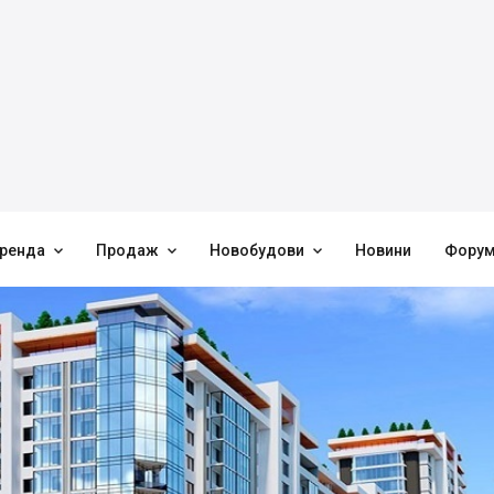



ренда
Продаж
Новобудови
Новини
Фору