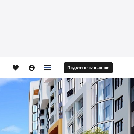





Подати оголошення
м