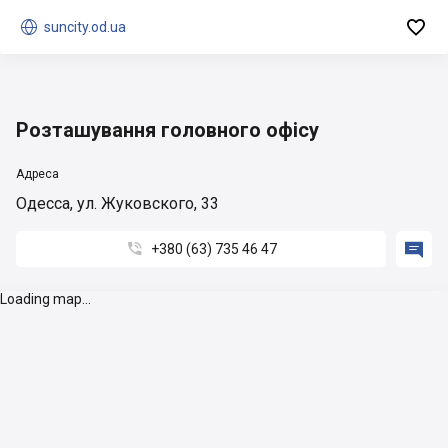


suncity.od.ua
Розташування головного офісу
Адреса
Одесса, ул. Жуковского, 33


+380 (63) 735 46 47
Loading map...