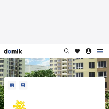












