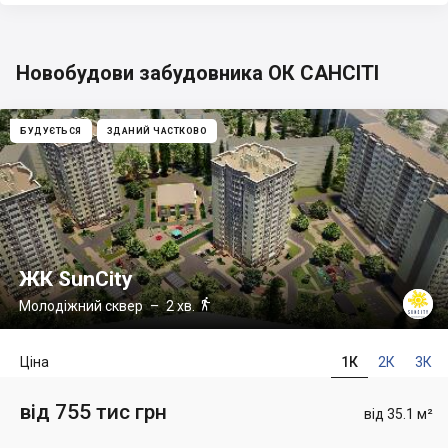
Новобудови забудовника ОК САНСІТІ
БУДУЄТЬСЯ
ЗДАНИЙ ЧАСТКОВО
ЖК SunCity

Молодіжний сквер
– 2 хв.
Ціна
1К
2К
3К
від 755 тис грн
від 35.1 м²