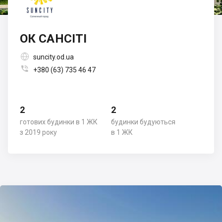
ОК САНСІТІ

suncity.od.ua

+380 (63) 735 46 47
2
2
готових будинки в 1 ЖК
будинки будуються
з 2019 року
в 1 ЖК