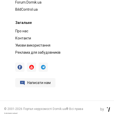
Forum.Domik.ua
BildControl.ua
Загальне
Про нас
Контакти
Умови використання
Реклама для забудовників




Написати нам
©
2001-2026 Портал нерухомості Domik.ua® Всі права
by

захищені.