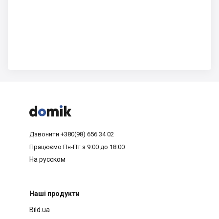



Дзвонити
+380(98) 656 34 02
Працюємо
Пн-Пт з 9:00 до 18:00
На русском
Наші продукти
Bild.ua