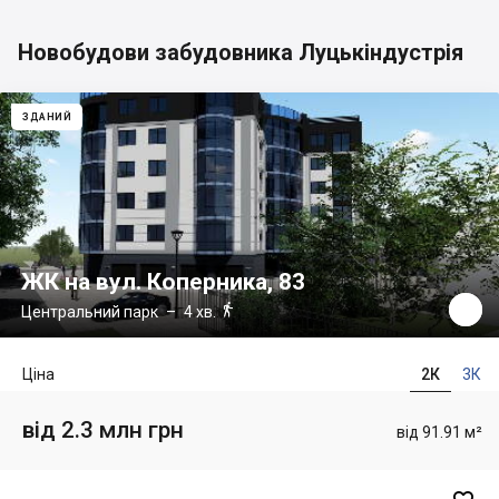
Новобудови забудовника Луцькіндустрія
ЗДАНИЙ
ЖК на вул. Коперника, 83

Центральний парк
– 4 хв.
Ціна
2К
3К
від 2.3 млн грн
від 91.91 м²