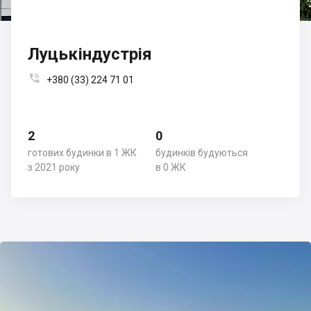
Луцькіндустрія

+380 (33) 224 71 01
2
0
готових будинки в 1 ЖК
будинків будуються
з 2021 року
в 0 ЖК