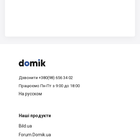



Дзвонити
+380(98) 656 34 02
Працюємо
Пн-Пт з 9:00 до 18:00
На русском
Наші продукти
Bild.ua
Forum.Domik.ua