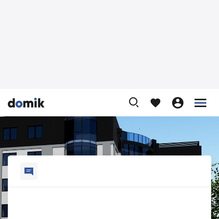









