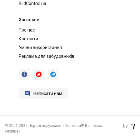
BildControl.ua
Загальне
Про нас
Контакти
Умови використання
Реклама для забудовників




Написати нам
©
2001-2026 Портал нерухомості Domik.ua® Всі права
by

захищені.