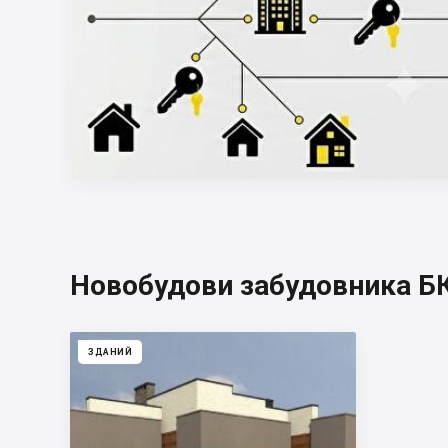
Новобудови забудовника БК 
ЗДАНИЙ