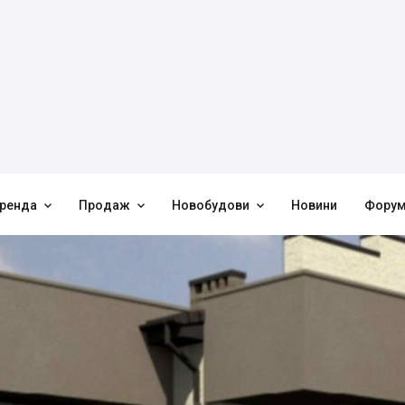



ренда
Продаж
Новобудови
Новини
Фору