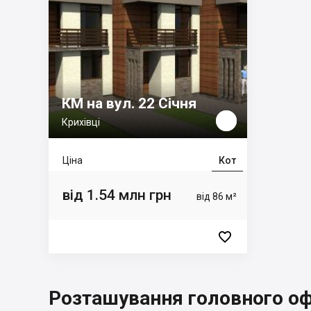
КМ на вул. 22 Січня
Крихівці
Ціна
Кот
від 1.54 млн грн
від 86 м²

Розташування головного оф