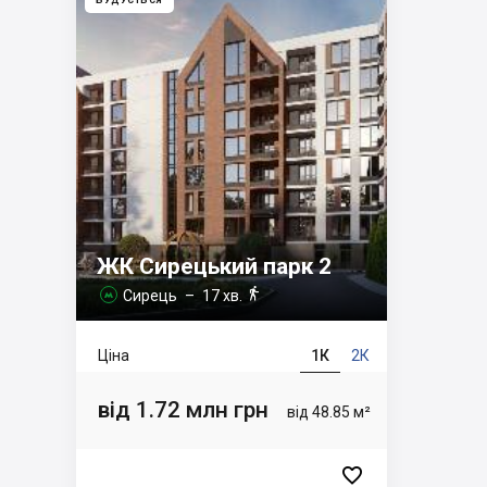
БУДУЄТЬСЯ
ЖК Сирецький парк 2

Сирець
– 17 хв.

Ціна
1К
2К
від 1.72 млн грн
від 48.85 м²
