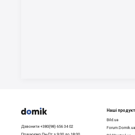



Наші продук
Bild.ua
Дзвонити
+380(98) 656 34 02
Forum.Domik.u
Працюємо
Пн-Пт з 9:00 до 18:00