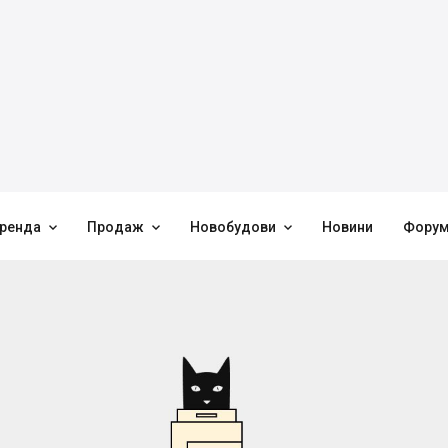



ренда
Продаж
Новобудови
Новини
Фору