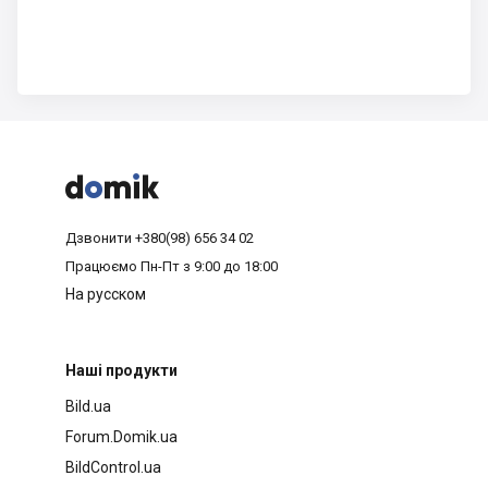



Дзвонити
+380(98) 656 34 02
Працюємо
Пн-Пт з 9:00 до 18:00
На русском
Наші продукти
Bild.ua
Forum.Domik.ua
BildControl.ua