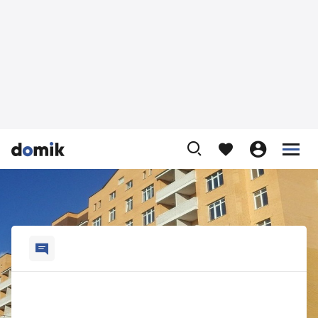









