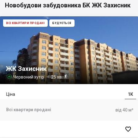
Новобудови забудовника БК ЖК Захисник
ВСІ КВАРТИРИ ПРОДАНІ
БУДУЄТЬСЯ
ЖК Захисник

Червоний хутір
– 25 хв.

Ціна
1К
Всі квартири продані
від 40 м²
