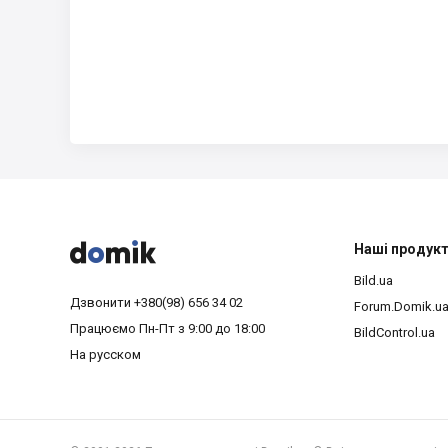



Наші продук
Bild.ua
Дзвонити
+380(98) 656 34 02
Forum.Domik.u
Працюємо
Пн-Пт з 9:00 до 18:00
BildControl.ua
На русском