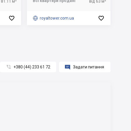
Всі квартири продані
 81.11 м²
від 63 м²



royaltower.com.ua


+380 (44) 233 61 72
Задати питання