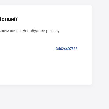
Іспанії
илем життя. Новобудови регіону,
+34624407828