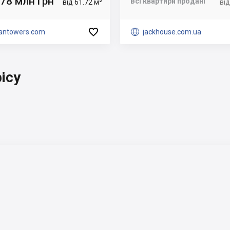
.78 млн грн
Всі квартири продані
від 61.72 м²
від

yantowers.com

jackhouse.com.ua
ісу