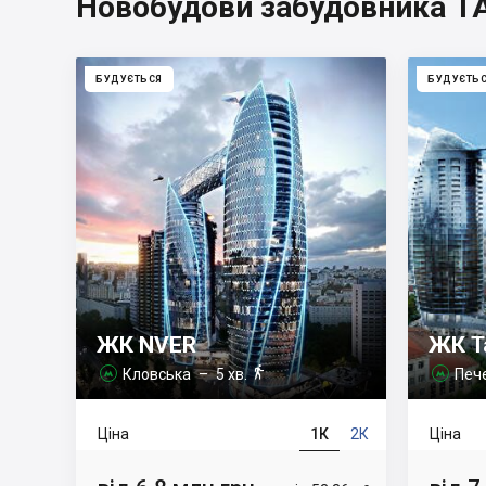
Новобудови забудовника 
БУДУЄТЬСЯ
БУДУЄТЬ
ЖК NVER
ЖК T

Кловська
– 5 хв.
Печ


Ціна
1К
2К
Ціна