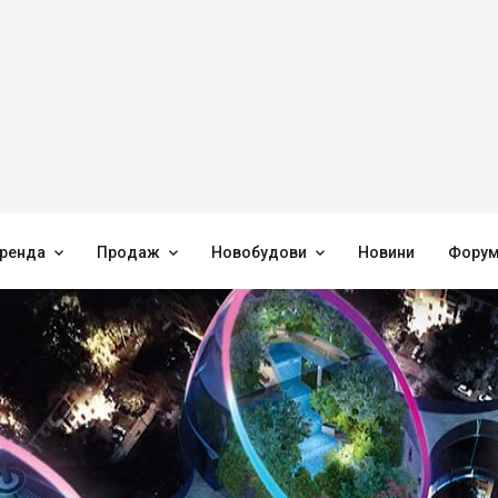



ренда
Продаж
Новобудови
Новини
Фору