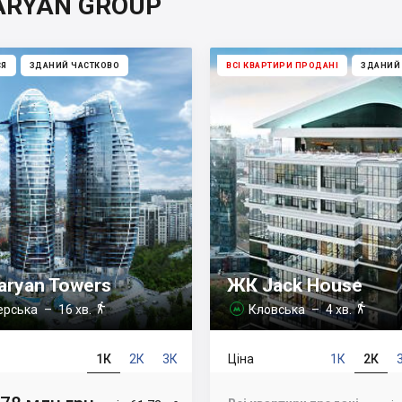
TARYAN GROUP
СЯ
ЗДАНИЙ ЧАСТКОВО
ВСІ КВАРТИРИ ПРОДАНІ
ЗДАНИЙ
aryan Towers
ЖК Jack House


ерська
– 16 хв.
Кловська
– 4 хв.

1К
2К
3К
Ціна
1К
2К