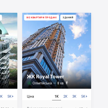
ВСІ КВАРТИРИ ПРОДАНІ
ЗДАНИЙ
ЖК Royal Tower

Олімпійська
– 8 хв.

3К
5К+
Ціна
1К
2К
3К
5К+