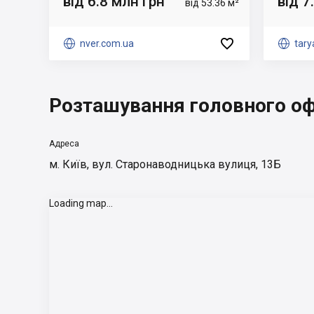
від 6.8 млн грн
від 7
від 53.36 м²


nver.com.ua

tar
Розташування головного оф
Адреса
м. Київ, вул. Старонаводницька вулиця, 13Б
Loading map...