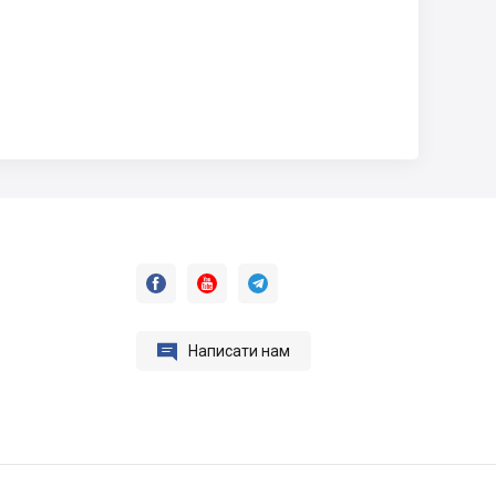




Написати нам