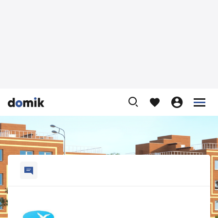









