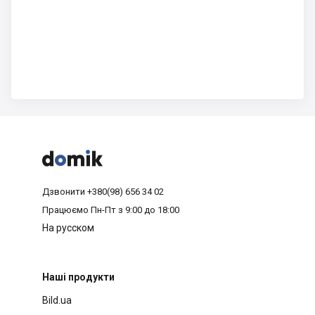



Дзвонити
+380(98) 656 34 02
Працюємо
Пн-Пт з 9:00 до 18:00
На русском
Наші продукти
Bild.ua