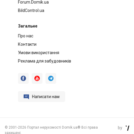
Forum.Domik.ua
BildControl.ua
Загальне
Про нас
Контакти
Умови використання
Реклама для забудовників




Написати нам
©
2001-2026 Портал нерухомості Domik.ua® Всі права
by

захищені.