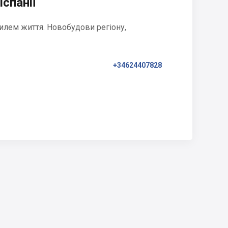
Іспанії
илем життя. Новобудови регіону,
+34624407828