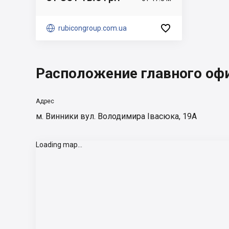


rubicongroup.com.ua
Расположение главного оф
Адрес
м. Винники вул. Володимира Івасюка, 19А
Loading map...