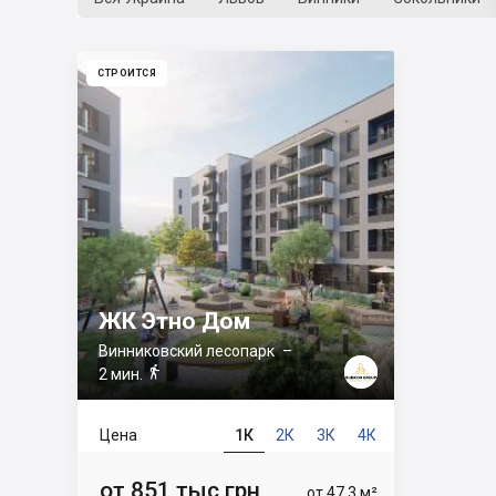
СТРОИТСЯ
ЖК Этно Дом
Винниковский лесопарк
–

2 мин.
Цена
1К
2К
3К
4К
от 851 тыс грн
от 47.3 м²