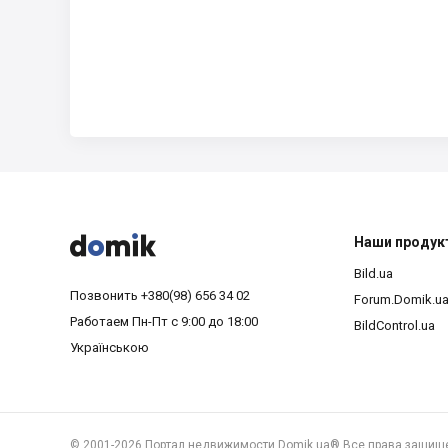



Наши продук
Bild.ua
Позвонить
+380(98) 656 34 02
Forum.Domik.u
Работаем
Пн-Пт с 9:00 до 18:00
BildControl.ua
Українською
©
2001-2026 Портал недвижимости Domik.ua® Все права защищ