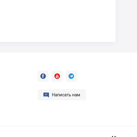




Написать нам