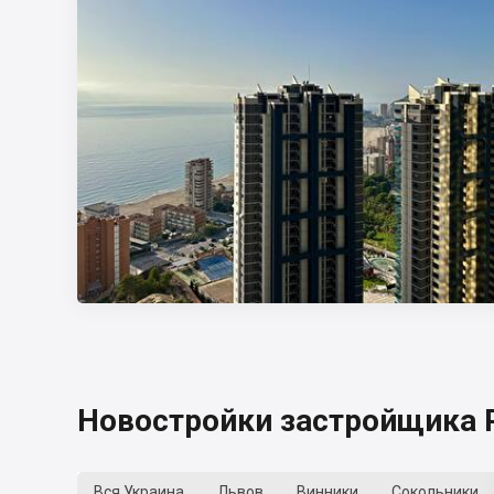
Новостройки застройщика R
Вся Украина
Львов
Винники
Сокольники