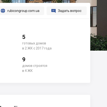




rubicongroup.com.ua
Задать вопрос
5
готовых домов
в 2 ЖК с 2017 года
9
домов строятся
в 4 ЖК