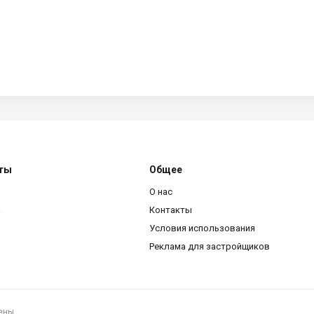
ты
Общее
О нас
a
Контакты
Условия использования
Реклама для застройщиков
ены.