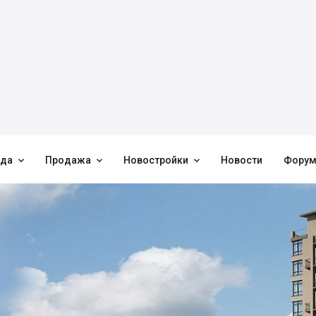



нда
Продажа
Новостройки
Новости
Фору