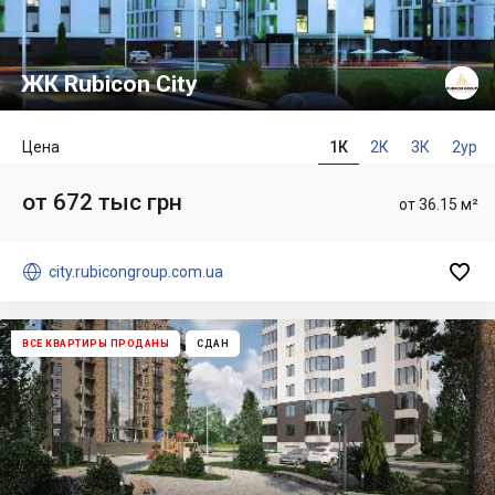
ЖК Rubicon City
Цена
1К
2К
3К
2ур
от 672 тыс грн
от 36.15 м²


city.rubicongroup.com.ua
ВСЕ КВАРТИРЫ ПРОДАНЫ
СДАН