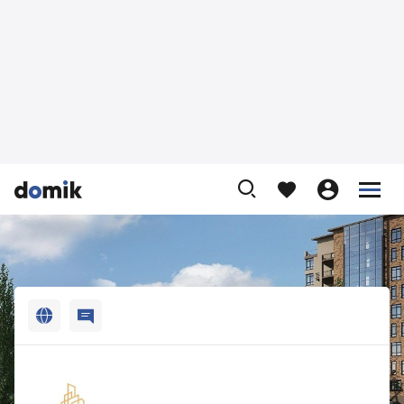












