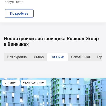
результатів
Подробнее
Новостройки застройщика Rubicon Group
в Винниках
Вся Украина
Львов
Винники
Сокольники
Гори
СТРОИТСЯ
СДАН ЧАСТИЧНО