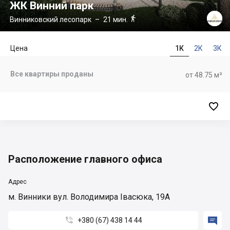
ЖК Винний парк

Винниковский лесопарк
– 21 мин.
Цена
1К
2К
3К
Все квартиры проданы
от 48.75 м²

Расположение главного офиса
Адрес
м. Винники вул. Володимира Івасюка, 19А


+380 (67) 438 14 44