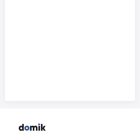


