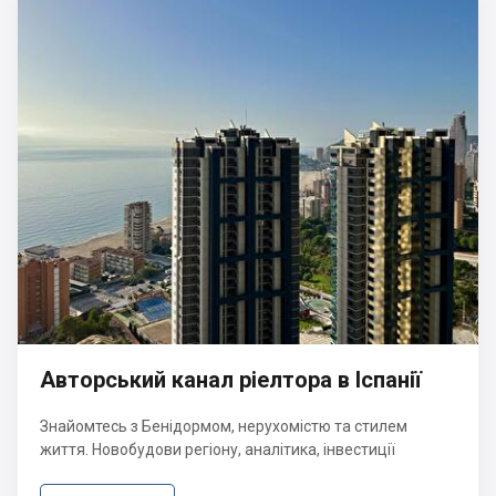
Авторський канал ріелтора в Іспанії
Знайомтесь з Бенідормом, нерухомістю та стилем
життя. Новобудови регіону, аналітика, інвестиції