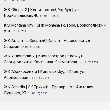
8
08.08

166
ЖК Оберіг-2 | Киевгорстрой, Укрбуд | ул.
Бориспольская, 40
08.08

2 523
КМ Montana City | Gran Montana | с. Гора, Бориспольский
р-н
07.08

3
ЖК Атлант на Озерной | Атлант | Новоселки, ул.
Озерная
06.08

1 183
ЖК Урловский-2 | Киевгорстрой | Киев, ул.
Сортировочная, Канальная, Клеманская
06.08

2 075
ЖК Абрикосовый | Київміськбуд | Киев, ул.
Абрикосовая
06.08

2 074
ЖК Scandia | СК Триумф | Бровары, ул. Анатолия
Луценко, 27
04.08

3 037