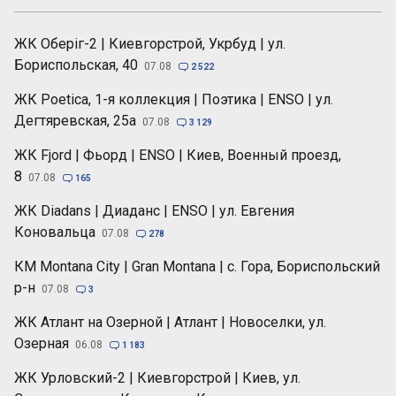
ЖК Оберіг-2 | Киевгорстрой, Укрбуд | ул.
Бориспольская, 40
07.08

2 522
ЖК Poetica, 1-я коллекция | Поэтика | ENSO | ул.
Дегтяревская, 25а
07.08

3 129
ЖК Fjord | Фьорд | ENSO | Киев, Военный проезд,
8
07.08

165
ЖК Diadans | Диаданс | ENSO | ул. Евгения
Коновальца
07.08

278
КМ Montana City | Gran Montana | с. Гора, Бориспольский
р-н
07.08

3
ЖК Атлант на Озерной | Атлант | Новоселки, ул.
Озерная
06.08

1 183
ЖК Урловский-2 | Киевгорстрой | Киев, ул.