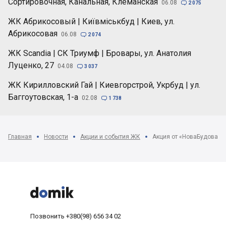
Сортировочная, Канальная, Клеманская
06.08

2 075
ЖК Абрикосовый | Київміськбуд | Киев, ул.
Абрикосовая
06.08

2 074
ЖК Scandia | СК Триумф | Бровары, ул. Анатолия
Луценко, 27
04.08

3 037
ЖК Кирилловский Гай | Киевгорстрой, Укрбуд | ул.
Баггоутовская, 1-а
02.08

1 738
Главная
Новости
Акции и события ЖК



Позвонить
+380(98) 656 34 02