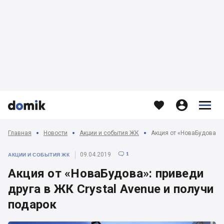








Главная
Новости
Акции и события ЖК
1
09.04.2019

АКЦИИ И СОБЫТИЯ ЖК
Акция от «НоваБудова»: приведи
друга в ЖК Crystal Avenue и получи
подарок