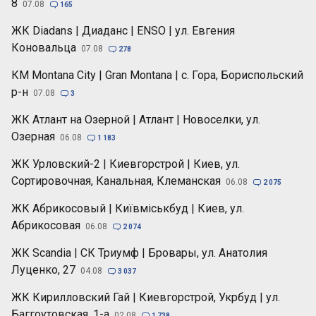
8
07.08

165
ЖК Diadans | Диаданс | ENSO | ул. Евгения
Коновальца
07.08

278
КМ Montana City | Gran Montana | с. Гора, Бориспольский
р-н
07.08

3
ЖК Атлант на Озерной | Атлант | Новоселки, ул.
Озерная
06.08

1 183
ЖК Урловский-2 | Киевгорстрой | Киев, ул.
Сортировочная, Канальная, Клеманская
06.08

2 075
ЖК Абрикосовый | Київміськбуд | Киев, ул.
Абрикосовая
06.08

2 074
ЖК Scandia | СК Триумф | Бровары, ул. Анатолия
Луценко, 27
04.08

3 037
ЖК Кирилловский Гай | Киевгорстрой, Укрбуд | ул.
Баггоутовская, 1-а
02.08

1 738