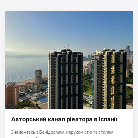
Авторський канал ріелтора в Іспанії
Знайомтесь з Бенідормом, нерухомістю та стилем