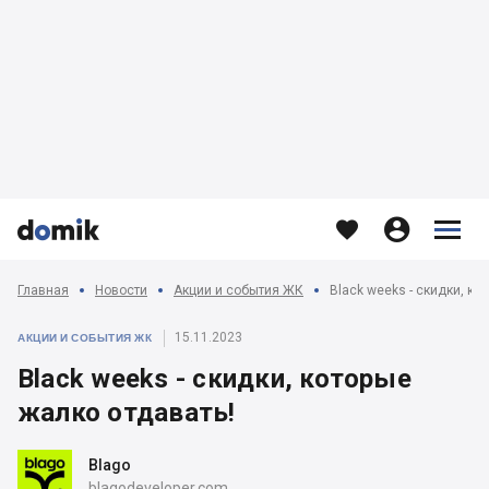








Главная
Новости
Акции и события ЖК
Black weeks - скидки, ко
15.11.2023
АКЦИИ И СОБЫТИЯ ЖК
Black weeks - скидки, которые
жалко отдавать!
Blago
blagodeveloper.com