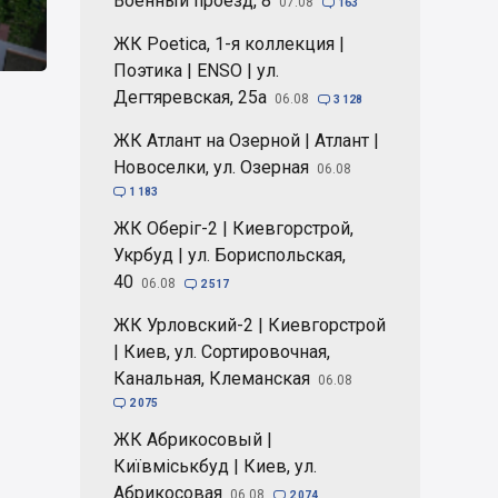
Военный проезд, 8
07.08

163
ЖК Poetica, 1-я коллекция |
Поэтика | ENSO | ул.
Дегтяревская, 25а
06.08

3 128
ЖК Атлант на Озерной | Атлант |
Новоселки, ул. Озерная
06.08

1 183
ЖК Оберіг-2 | Киевгорстрой,
Укрбуд | ул. Бориспольская,
40
06.08

2 517
ЖК Урловский-2 | Киевгорстрой
| Киев, ул. Сортировочная,
Канальная, Клеманская
06.08

2 075
ЖК Абрикосовый |
Київміськбуд | Киев, ул.
Абрикосовая
06.08

2 074