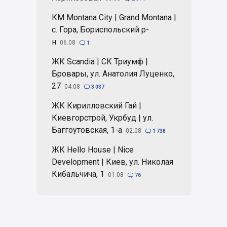
КМ Montana City | Grand Montana |
с. Гора, Бориспольский р-
н
06.08

1
ЖК Scandia | СК Триумф |
Бровары, ул. Анатолия Луценко,
27
04.08

3 037
ЖК Кирилловский Гай |
Киевгорстрой, Укрбуд | ул.
Баггоутовская, 1-а
02.08

1 738
ЖК Hello House | Nice
Development | Киев, ул. Николая
Кибальчича, 1
01.08

76