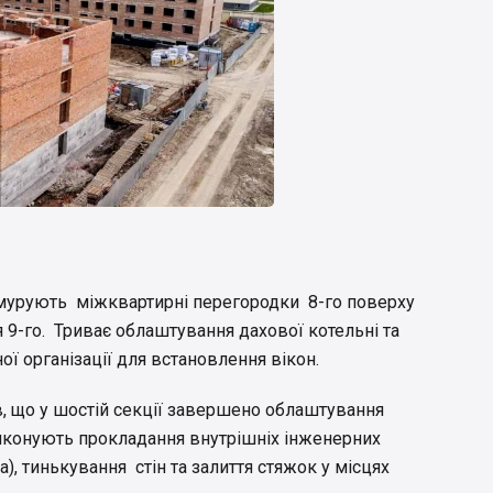
ї мурують міжквартирні перегородки 8-го поверху
 9-го. Триває облаштування дахової котельні та
ої організації для встановлення вікон.
, що у шостій секції завершено облаштування
виконують прокладання внутрішніх інженерних
а), тинькування стін та залиття стяжок у місцях