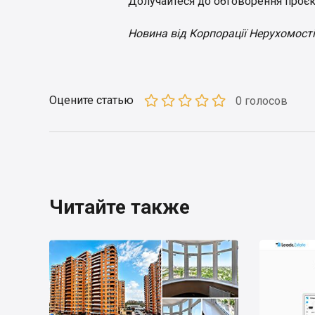
Долучайтеся до обговорення проєк
Новина від Корпорації Нерухомості
Оцените статью
0 голосов
Читайте также