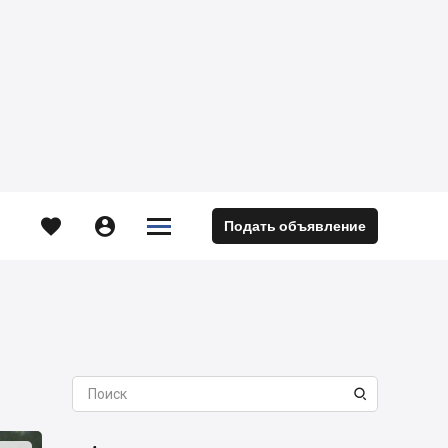





Подать объявление
м
