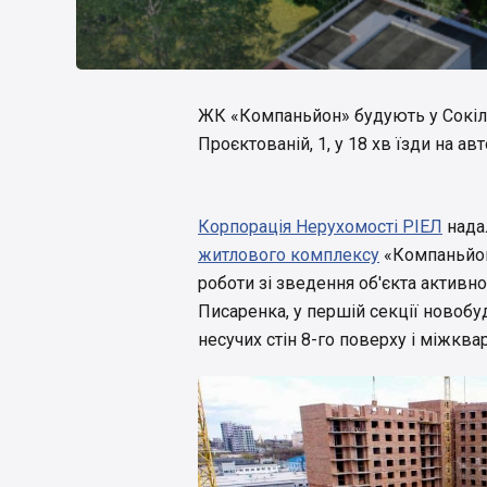
ЖК «Компаньйон» будують у Сокіль
Проєктованій, 1, у 18 хв їзди на а
Корпорація Нерухомості РІЕЛ
надал
житлового комплексу
«Компаньйон
роботи зі зведення об'єкта активн
Писаренка, у першій секції новобу
несучих стін 8-го поверху і міжква