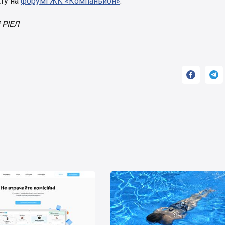
ту на
форумі ЖК «Компаньйон»
.
 РІЕЛ

