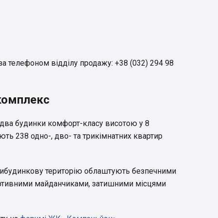
за телефоном відділу продажу: +38 (032) 294 98
комплекс
два будинки комфорт-класу висотою у 8
ють 238 одно-, дво- та трикімнатних квартир
рибудинкову територію облаштують безпечними
ртивними майданчиками, затишними місцями