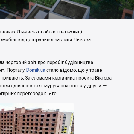
никах Львівської області на вулиці
втомобілі від центральної частини Львова.
а черговий звіт про перебіг будівництва
». Порталу
Domik.ua
стало відомо, що у травні
о тривають. За словами керівника проєкта Віктора
дови здійснюється мурування стін, а у другій ー
ртирних перегородок 5-го.