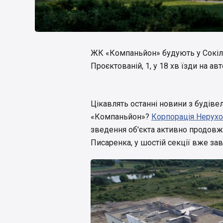
ЖК «Компаньйон» будують у Сокіль
Проєктованій, 1, у 18 хв їзди на а
Цікавлять останні новини з будів
«Компаньйон»?
Корпорація Нерухо
зведення об'єкта активно продовжу
Писаренка, у шостій секції вже з