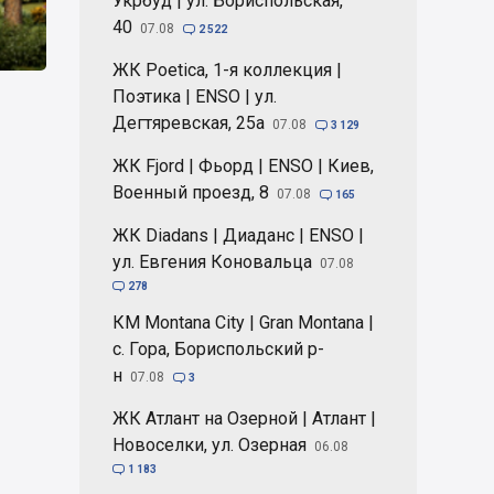
Укрбуд | ул. Бориспольская,
40
07.08

2 522
ЖК Poetica, 1-я коллекция |
Поэтика | ENSO | ул.
Дегтяревская, 25а
07.08

3 129
ЖК Fjord | Фьорд | ENSO | Киев,
Военный проезд, 8
07.08

165
ЖК Diadans | Диаданс | ENSO |
ул. Евгения Коновальца
07.08

278
КМ Montana City | Gran Montana |
с. Гора, Бориспольский р-
н
07.08

3
ЖК Атлант на Озерной | Атлант |
Новоселки, ул. Озерная
06.08

1 183