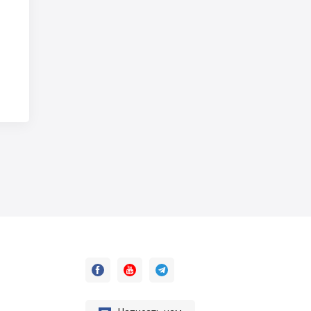


