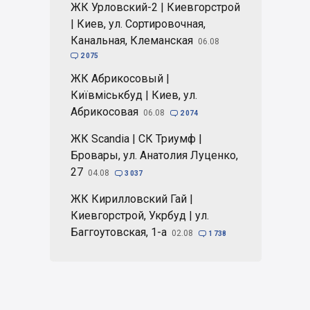
ЖК Урловский-2 | Киевгорстрой
| Киев, ул. Сортировочная,
Канальная, Клеманская
06.08

2 075
ЖК Абрикосовый |
Київміськбуд | Киев, ул.
Абрикосовая
06.08

2 074
ЖК Scandia | СК Триумф |
Бровары, ул. Анатолия Луценко,
27
04.08

3 037
ЖК Кирилловский Гай |
Киевгорстрой, Укрбуд | ул.
Баггоутовская, 1-а
02.08

1 738