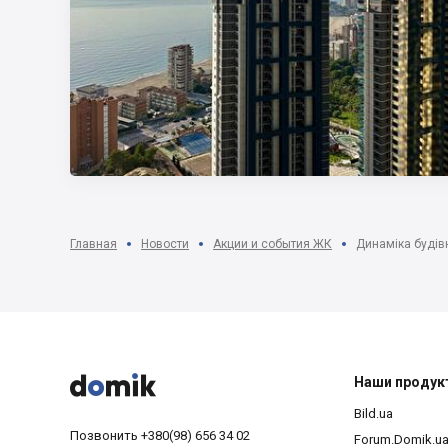
Главная
Новости
Акции и события ЖК
Динаміка буді



Наши продук
Bild.ua
Позвонить
+380(98) 656 34 02
Forum.Domik.u