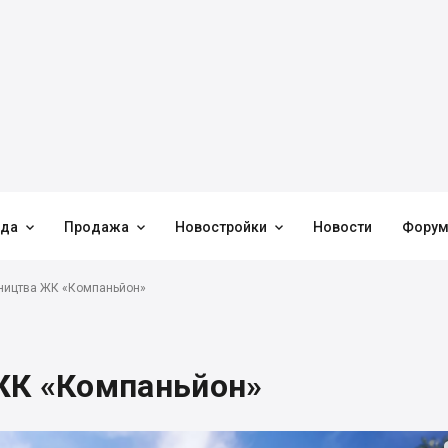



нда
Продажа
Новостройки
Новости
Фору
вництва ЖК «Компаньйон»
ЖК «Компаньйон»