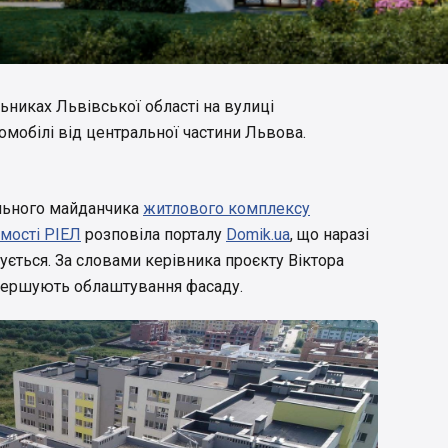
никах Львівської області на вулиці
втомобілі від центральної частини Львова.
ельного майданчика
житлового комплексу
мості РІЕЛ
розповіла порталу
Domik.ua
, що наразі
ється. За словами керівника проєкту Віктора
авершують облаштування фасаду.