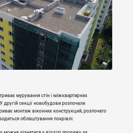
 триває мурування стін і міжквартирних
 У другій секції новобудови розпочали
 триває монтаж віконних конструкций, розпочато
оводиться облаштування покрівлі.
у можна дізнатися у відділі продажу за