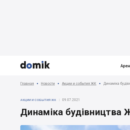



Аре
Главная
Новости
Акции и события ЖК
Динаміка буді
09.07.2021
АКЦИИ И СОБЫТИЯ ЖК
Динаміка будівництва 