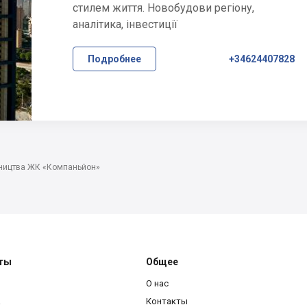
стилем життя. Новобудови регіону,
аналітика, інвестиції
Подробнее
+34624407828
вництва ЖК «Компаньйон»
ты
Общее
О нас
a
Контакты