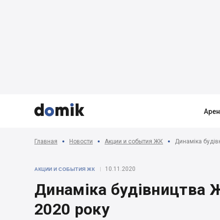



Аре
Главная
Новости
Акции и события ЖК
Динаміка будів
10.11.2020
АКЦИИ И СОБЫТИЯ ЖК
Динаміка будівництва 
2020 року