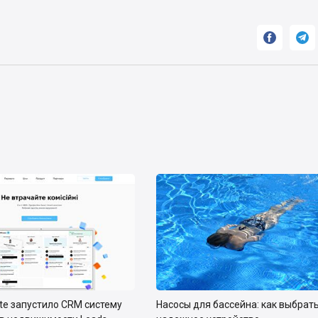


ate запустило CRM систему
Насосы для бассейна: как выбрат