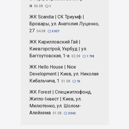
н
06.08

1
ЖК Scandia | СК Триумф |
Бровары, ул. Анатолия Луценко,
27
04.08

3 037
ЖК Кирилловский Гай |
Киевгорстрой, Укрбуд | ул.
Баггоутовская, 1-а
02.08

1 738
ЖК Hello House | Nice
Development | Киев, ул. Николая
Кибальчича, 1
01.08

76
ЖК Forest | Спецжитлофонд,
Житло-Інвест | Киев, ул.
Милютенко, ул. Шолом-
Алейхема
01.08

2 042