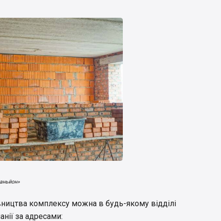
аньйон»
івництва комплексу можна в будь-якому відділі
анії за адресами: