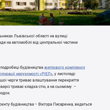
никах Львівської області на вулиці
їзди на автомобілі від центральної частини
і подробиці будівництва
житлового комплексу
рпорації нерухомості «РІЕЛ»
, у листопаді
ершої черги триває влаштування перекриття
версі триває кладка стін, а на сьомому –
одок.
оекту будівництва – Віктора Писаренка, ведеться