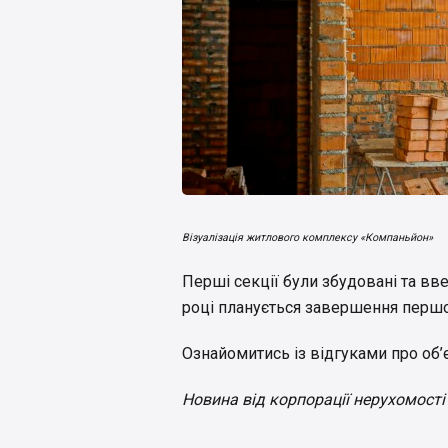
Візуалізація житлового комплексу «Компаньйон»
Перші секції були збудовані та вв
році планується завершення першог
Ознайомитись із відгуками про об
Новина від корпорації нерухомості