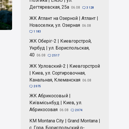
Поэтика | ENSO | ул.
Дегтяревская, 25а
06.08

3 128
ЖК Атлант на Озерной | Атлант |
Новоселки, ул. Озерная
06.08

1 183
ЖК Оберіг-2 | Киевгорстрой,
Укрбуд | ул. Бориспольская,
40
06.08

2 517
ЖК Урловский-2 | Киевгорстрой
| Киев, ул. Сортировочная,
Канальная, Клеманская
06.08

2 075
ЖК Абрикосовый |
Київміськбуд | Киев, ул.
Абрикосовая
06.08

2 074
КМ Montana City | Grand Montana |
с. Гора, Бориспольский р-