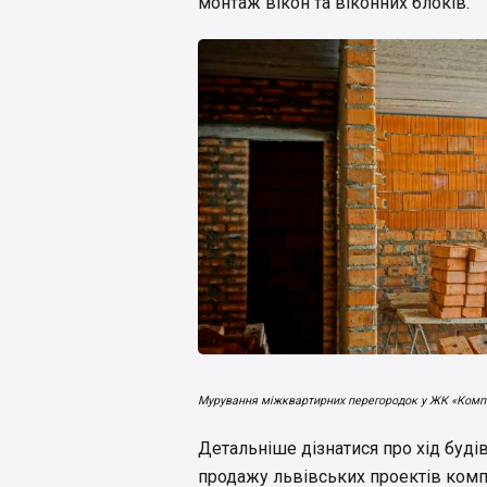
монтаж вікон та віконних блоків.
Мурування міжквартирних перегородок у ЖК «Комп
Детальніше дізнатися про хід буд
продажу львівських проектів комп