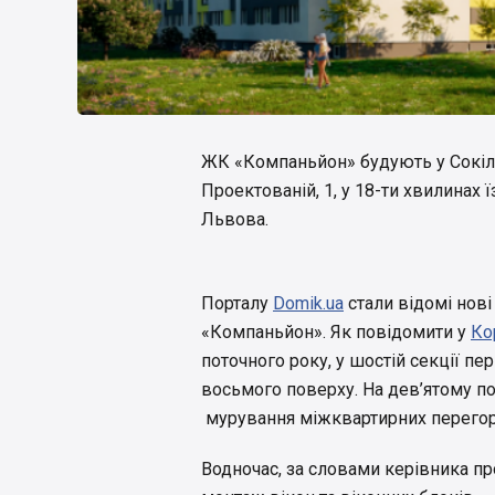
ЖК «Компаньйон» будують у Сокіль
Проектованій, 1, у 18-ти хвилинах 
Львова.
Порталу
Domik.ua
стали відомі нов
«Компаньйон». Як повідомити у
Ко
поточного року, у шостій секції п
восьмого поверху. На дев’ятому по
мурування міжквартирних перегор
Водночас, за словами керівника пр