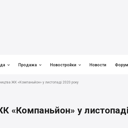



нда
Продажа
Новостройки
Новости
Фору
ництва ЖК «Компаньйон» у листопаді 2020 року
ЖК «Компаньйон» у листопад