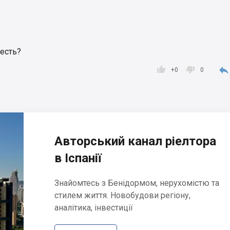
 есть?



+
0
0
Авторський канал ріелтора
в Іспанії
Знайомтесь з Бенідормом, нерухомістю та
стилем життя. Новобудови регіону,
аналітика, інвестиції