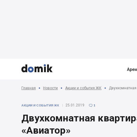



Аре
Главная
Новости
Акции и события ЖК
Двухкомнатная 
25.01.2019
АКЦИИ И СОБЫТИЯ ЖК
1

Двухкомнатная квартир
«Авиатор»