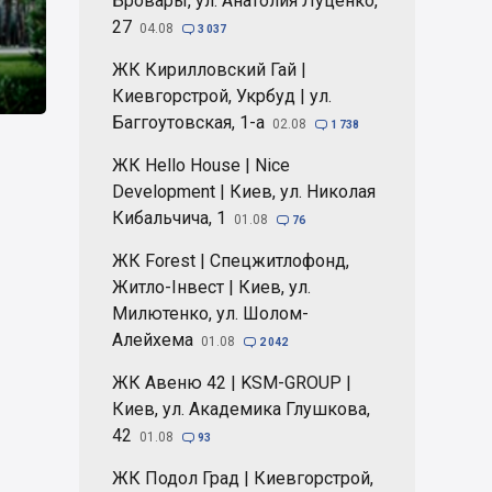
Бровары, ул. Анатолия Луценко,
27
04.08

3 037
ЖК Кирилловский Гай |
Киевгорстрой, Укрбуд | ул.
Баггоутовская, 1-а
02.08

1 738
ЖК Hello House | Nice
Development | Киев, ул. Николая
Кибальчича, 1
01.08

76
ЖК Forest | Спецжитлофонд,
Житло-Інвест | Киев, ул.
Милютенко, ул. Шолом-
Алейхема
01.08

2 042
ЖК Авеню 42 | KSM-GROUP |
Киев, ул. Академика Глушкова,
42
01.08

93
ЖК Подол Град | Киевгорстрой,