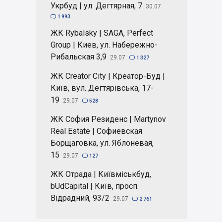
Укрбуд | ул. Дегтярная, 7
30.07

1 993
ЖК Rybalsky | SAGA, Perfect
Group | Киев, ул. Набережно-
Рибальская 3,9
29.07

1 327
ЖК Creator City | Креатор-Буд |
Київ, вул. Дегтярівська, 17-
19
29.07

528
ЖК София Резиденс | Martynov
Real Estate | Софиевская
Борщаговка, ул. Яблоневая,
15
29.07

127
ЖК Отрада | Київміськбуд,
bUdCapital | Київ, просп.
Відрадний, 93/2
29.07

2 761