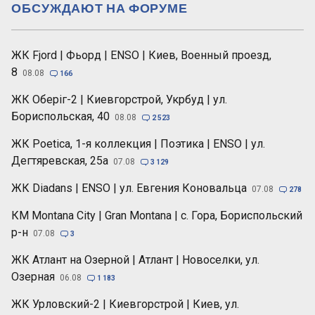
ОБСУЖДАЮТ НА ФОРУМЕ
ЖК Fjord | Фьорд | ENSO | Киев, Военный проезд,
8
08.08

166
ЖК Оберіг-2 | Киевгорстрой, Укрбуд | ул.
Бориспольская, 40
08.08

2 523
ЖК Poetica, 1-я коллекция | Поэтика | ENSO | ул.
Дегтяревская, 25а
07.08

3 129
ЖК Diadans | ENSO | ул. Евгения Коновальца
07.08

278
КМ Montana City | Gran Montana | с. Гора, Бориспольский
р-н
07.08

3
ЖК Атлант на Озерной | Атлант | Новоселки, ул.
Озерная
06.08

1 183
ЖК Урловский-2 | Киевгорстрой | Киев, ул.