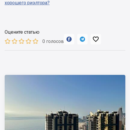
хорошего риэлтора?
Оцените статью



0 голосов