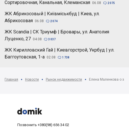
Сортировочная, Канальная, Клеманская
06.08

2 075
ЖК Абрикосовый | Київміськбуд | Киев, ул.
Абрикосовая
06.08

2 074
ЖК Scandia | СК Триумф | Бровары, ул. Анатолия
Луценко, 27
04.08

3 037
ЖК Кирилловский Гай | Киевгорстрой, Укрбуд | ул.
Баггоутовская, 1-а
02.08

1 738
Главная
Новости
Рынок недвижимости



Позвонить
+380(98) 656 34 02